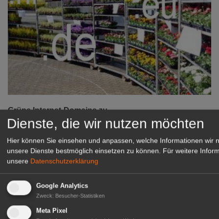
Grüne Internet-Domains zu
Dienste, die wir nutzen möchten
verkaufen!
Die Internet-Domains sind
Hier können Sie einsehen und anpassen, welche Informationen wir
geeignet für viele Unternehmen
unsere Dienste bestmöglich einsetzen zu können.
Für weitere Inform
der Grünen Branche.
unsere
Datenschutzerklärung
zur Anzeige
Google Analytics
Zweck
:
Besucher-Statistiken
Das GABOT-Branchenbuch
Meta Pixel
Das GABOT-Branchenbuch zeigt Firmen, Adressen