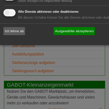
Zweck
:
Anzeigen von zielgerichteter Werbung
und Telefonnummern aus allen Bereichen der Grünen
Branche.
Alle Dienste aktivieren oder deaktivieren
Zum Branchenbuch
Mit diesem Schalter können Sie alle Dienste aktivieren oder deak
GABOT jobs
Ich lehne ab
Ausgewählte akzeptieren
Job-Angebote
Job-Gesuche
Ausbildungsplätze
Stellenanzeige aufgeben
Stellengesuch aufgeben
GABOT-Kleinanzeigenmarkt
Nutzen Sie den GABOT-Marktplatz, um Immobilien,
Geräte und Maschinen, Gewächshäuser und vieles
mehr zu verkaufen oder anzubieten!