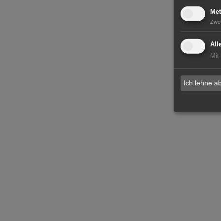
Met
Zwe
All
Mit
Ich lehne a