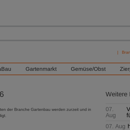
Bra
aBau
Gartenmarkt
Gemüse/Obst
Zie
16
Weitere
07.
V
ieten der Branche Gartenbau werden zurzeit und in
Aug
f
igt.
07. Aug