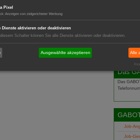
a Pixel
ck
:
Anzeigen von zielgerichteter Werbung
e Dienste aktivieren oder deaktivieren
 diesem Schalter können Sie alle Dienste aktivieren oder deaktivieren.
b
Ausgewählte akzeptieren
Alle 
Real
Das G
Das GABOT-
Telefonnum
GABOT
Job-An
Job-Ge