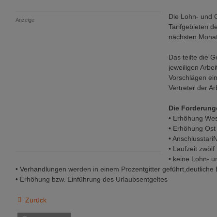
Die Lohn- und G
Anzeige
Tarifgebieten d
nächsten Monate
Das teilte die G
jeweiligen Arb
Vorschlägen ein
Vertreter der A
Die Forderung
• Erhöhung We
• Erhöhung Ost
• Anschlusstarif
• Laufzeit zwöl
• keine Lohn- u
• Verhandlungen werden in einem Prozentgitter geführt,deutlich
• Erhöhung bzw. Einführung des Urlaubsentgeltes
Zurück