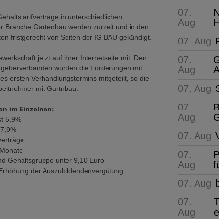
07.
N
ehaltstarifverträge in unterschiedlichen
Aug
H
er Branche Gartenbau werden zurzeit und in den
n fristgerecht von Seiten der IG BAU gekündigt.
07. Aug
ewerkschaft jetzt auf ihrer Internetseite mit. Den
07.
G
eitgeberverbänden würden die Forderungen mit
Aug
A
es ersten Verhandlungstermins mitgeteilt, so die
07. Aug
rbeitnehmer mit Gartnbau.
07.
B
en im Einzelnen:
Aug
G
st 5,9%
 7,9%
07. Aug
verträge
f Monate
07.
P
nd Gehaltsgruppe unter 9,10 Euro
Aug
f
e Erhöhung der Auszubildendenvergütung
07. Aug
07.
T
Aug
e