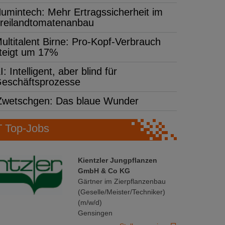
umintech: Mehr Ertragssicherheit im
reilandtomatenanbau
ultitalent Birne: Pro-Kopf-Verbrauch
teigt um 17%
I: Intelligent, aber blind für
eschäftsprozesse
Zwetschgen: Das blaue Wunder
Top-Jobs
Kientzler Jungpflanzen
GmbH & Co KG
Gärtner im Zierpflanzenbau
(Geselle/Meister/Techniker)
(m/w/d)
Gensingen