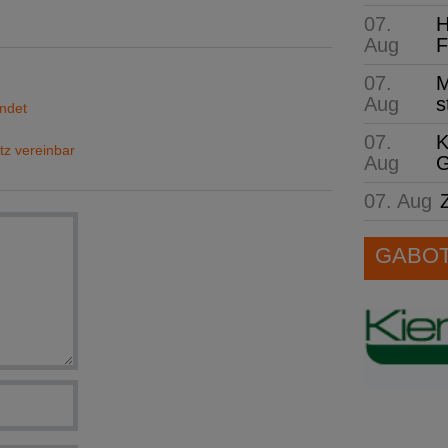
07.
H
Aug
F
07.
M
Aug
s
ndet
07.
K
tz vereinbar
Aug
G
07. Aug
GABOT 