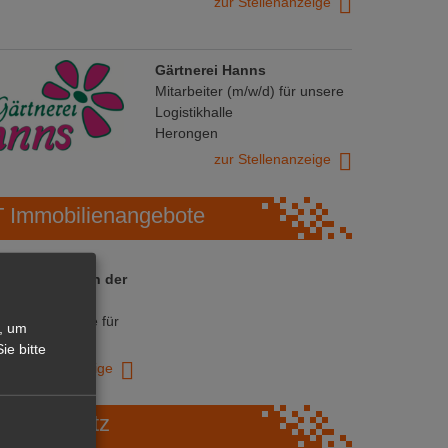
zur Stellenanzeige
Gärtnerei Hanns
Mitarbeiter (m/w/d) für unsere
Logistikhalle
Herongen
zur Stellenanzeige
Immobilienangebote
 ihre Chance in der
ranche
ative Immobilie für
, um
trieb!
ie bitte
zur Anzeige
Marktplatz