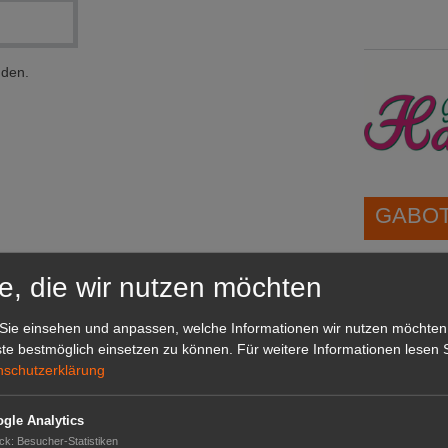
nden.
GABOT 
1A-Lage,
e, die wir nutzen möchten
grünen B
Repräsent
Sie einsehen und anpassen, welche Informationen wir nutzen möchten
IHREN Be
te bestmöglich einsetzen zu können.
Für weitere Informationen lesen S
nschutzerklärung
GABOT 
gle Analytics
ck
:
Besucher-Statistiken