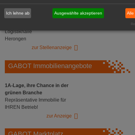
Ich lehne ab
Ausgewählte akzeptieren
Alle
Gärtnerei Hanns
Mitarbeiter (m/w/d) für unsere
Rea
Logistikhalle
Herongen
zur Stellenanzeige
GABOT Immobilienangebote
1A-Lage, ihre Chance in der
grünen Branche
Repräsentative Immobilie für
IHREN Betrieb!
zur Anzeige
GABOT Marktplatz