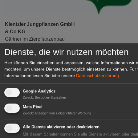
Kientzler Jungpflanzen GmbH
& Co KG
Gärtner im Zierpflanzenbau
(Geselle/Meister/Techniker)
Dienste, die wir nutzen möchten
(m/w/d)
Gensingen
Hier können Sie einsehen und anpassen, welche Informationen wir 
möchten, um unsere Dienste bestmöglich einsetzen zu können.
Für 
zur Stellenanzeige
Informationen lesen Sie bitte unsere
Datenschutzerklärung
Google Analytics
Zweck
:
Besucher-Statistiken
Meta Pixel
Zweck
:
Anzeigen von zielgerichteter Werbung
Alle Dienste aktivieren oder deaktivieren
Mit diesem Schalter können Sie alle Dienste aktivieren oder deak