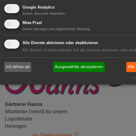
(m/w/d)
Google Analytics
Gensingen
Zweck
:
Besucher-Statistiken
zur Stellenanzeige
Meta Pixel
Zweck
:
Anzeigen von zielgerichteter Werbung
Alle Dienste aktivieren oder deaktivieren
Mit diesem Schalter können Sie alle Dienste aktivieren oder deak
Ich lehne ab
Ausgewählte akzeptieren
Alle
Rea
Gärtnerei Hanns
Mitarbeiter (m/w/d) für unsere
Logistikhalle
Herongen
zur Stellenanzeige