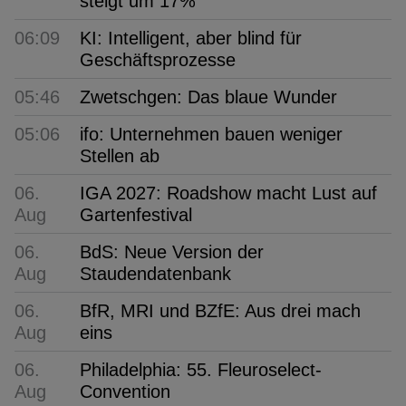
steigt um 17%
06:09
KI: Intelligent, aber blind für
Geschäftsprozesse
05:46
Zwetschgen: Das blaue Wunder
05:06
ifo: Unternehmen bauen weniger
Stellen ab
06.
IGA 2027: Roadshow macht Lust auf
Aug
Gartenfestival
06.
BdS: Neue Version der
Aug
Staudendatenbank
06.
BfR, MRI und BZfE: Aus drei mach
Aug
eins
06.
Philadelphia: 55. Fleuroselect-
Aug
Convention