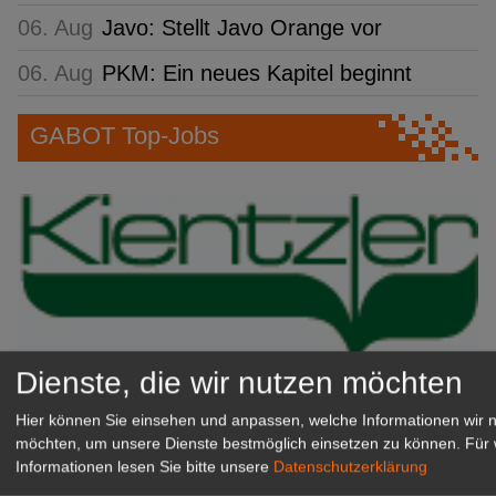
06. Aug
Javo: Stellt Javo Orange vor
06. Aug
PKM: Ein neues Kapitel beginnt
GABOT Top-Jobs
Dienste, die wir nutzen möchten
Kientzler Jungpflanzen GmbH
Hier können Sie einsehen und anpassen, welche Informationen wir 
& Co KG
möchten, um unsere Dienste bestmöglich einsetzen zu können.
Für 
Gärtner im Zierpflanzenbau
Informationen lesen Sie bitte unsere
Datenschutzerklärung
(Geselle/Meister/Techniker)