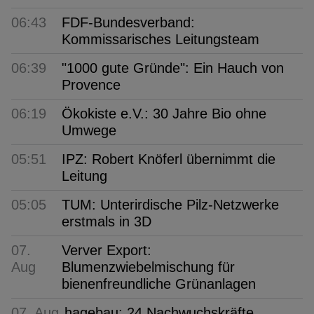
06:43
FDF-Bundesverband:
Kommissarisches Leitungsteam
06:39
"1000 gute Gründe": Ein Hauch von
Provence
06:19
Ökokiste e.V.: 30 Jahre Bio ohne
Umwege
05:51
IPZ: Robert Knöferl übernimmt die
Leitung
05:05
TUM: Unterirdische Pilz-Netzwerke
erstmals in 3D
07.
Verver Export:
Aug
Blumenzwiebelmischung für
bienenfreundliche Grünanlagen
07. Aug
hagebau: 24 Nachwuchskräfte