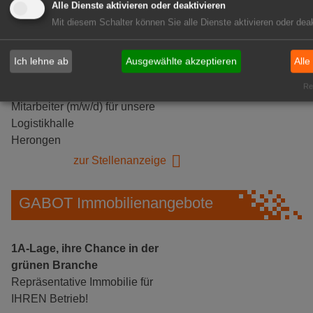
Alle Dienste aktivieren oder deaktivieren
Mit diesem Schalter können Sie alle Dienste aktivieren oder deak
Ich lehne ab
Ausgewählte akzeptieren
Alle
Rea
Gärtnerei Hanns
Mitarbeiter (m/w/d) für unsere
Logistikhalle
Herongen
zur Stellenanzeige
GABOT Immobilienangebote
1A-Lage, ihre Chance in der
grünen Branche
Repräsentative Immobilie für
IHREN Betrieb!