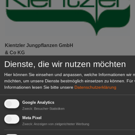
Kientzler Jungpflanzen GmbH
& Co KG
Gärtner im Zierpflanzenbau
Dienste, die wir nutzen möchten
(Geselle/Meister/Techniker)
(m/w/d)
Hier können Sie einsehen und anpassen, welche Informationen wir 
möchten, um unsere Dienste bestmöglich einsetzen zu können.
Für 
Gensingen
Informationen lesen Sie bitte unsere
Datenschutzerklärung
zur Stellenanzeige
Google Analytics
Zweck
:
Besucher-Statistiken
Meta Pixel
Zweck
:
Anzeigen von zielgerichteter Werbung