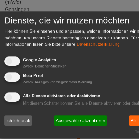
(m/w/d)
Gensingen
Dienste, die wir nutzen möchten
zur Stellenanzeige
Hier können Sie einsehen und anpassen, welche Informationen wir 
möchten, um unsere Dienste bestmöglich einsetzen zu können.
Für 
Informationen lesen Sie bitte unsere
Datenschutzerklärung
Google Analytics
Zweck
:
Besucher-Statistiken
Meta Pixel
Zweck
:
Anzeigen von zielgerichteter Werbung
Alle Dienste aktivieren oder deaktivieren
Mit diesem Schalter können Sie alle Dienste aktivieren oder deak
Gärtnerei Hanns
Mitarbeiter (m/w/d) für unsere
Logistikhalle
Ich lehne ab
Ausgewählte akzeptieren
Alle
Herongen
Rea
zur Stellenanzeige