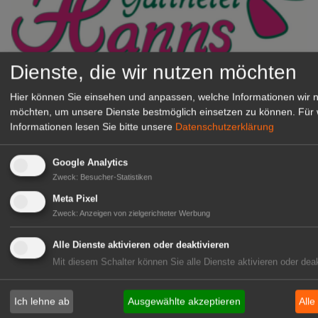
Dienste, die wir nutzen möchten
Gärtnerei Hanns
Mitarbeiter (m/w/d) für unsere
Hier können Sie einsehen und anpassen, welche Informationen wir 
möchten, um unsere Dienste bestmöglich einsetzen zu können.
Für 
Logistikhalle
Informationen lesen Sie bitte unsere
Datenschutzerklärung
Herongen
zur Stellenanzeige
Google Analytics
Zweck
:
Besucher-Statistiken
GABOT Immobilienangebote
Meta Pixel
Zweck
:
Anzeigen von zielgerichteter Werbung
1A-Lage, ihre Chance in der
Alle Dienste aktivieren oder deaktivieren
grünen Branche
Mit diesem Schalter können Sie alle Dienste aktivieren oder deak
Repräsentative Immobilie für
IHREN Betrieb!
Ich lehne ab
Ausgewählte akzeptieren
Alle
zur Anzeige