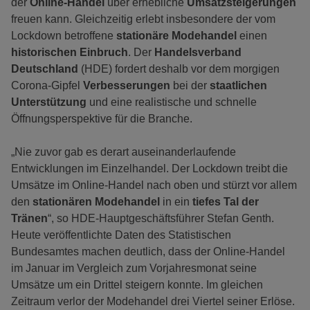
der
Online-Handel
über erhebliche
Umsatzsteigerungen
freuen kann. Gleichzeitig erlebt insbesondere der vom
Lockdown betroffene
stationäre Modehandel
einen
historischen Einbruch
. Der
Handelsverband
Deutschland
(HDE) fordert deshalb vor dem morgigen
Corona-Gipfel
Verbesserungen
bei der
staatlichen
Unterstützung
und eine realistische und schnelle
Öffnungsperspektive für die Branche.
„Nie zuvor gab es derart auseinanderlaufende
Entwicklungen im Einzelhandel. Der Lockdown treibt die
Umsätze im Online-Handel nach oben und stürzt vor allem
den
stationären
Modehandel
in ein
tiefes Tal der
Tränen
“, so HDE-Hauptgeschäftsführer Stefan Genth.
Heute veröffentlichte Daten des Statistischen
Bundesamtes machen deutlich, dass der Online-Handel
im Januar im Vergleich zum Vorjahresmonat seine
Umsätze um ein Drittel steigern konnte. Im gleichen
Zeitraum verlor der Modehandel drei Viertel seiner Erlöse.