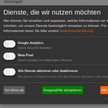
Gensingen
zur Stellenanzeige
Dienste, die wir nutzen möchten
Hier können Sie einsehen und anpassen, welche Informationen wir 
möchten, um unsere Dienste bestmöglich einsetzen zu können.
Für 
Informationen lesen Sie bitte unsere
Datenschutzerklärung
Google Analytics
Zweck
:
Besucher-Statistiken
Meta Pixel
Zweck
:
Anzeigen von zielgerichteter Werbung
Alle Dienste aktivieren oder deaktivieren
Gärtnerei Hanns
Mit diesem Schalter können Sie alle Dienste aktivieren oder deak
Mitarbeiter (m/w/d) für unsere
Logistikhalle
Ich lehne ab
Ausgewählte akzeptieren
Alle
Herongen
Rea
zur Stellenanzeige