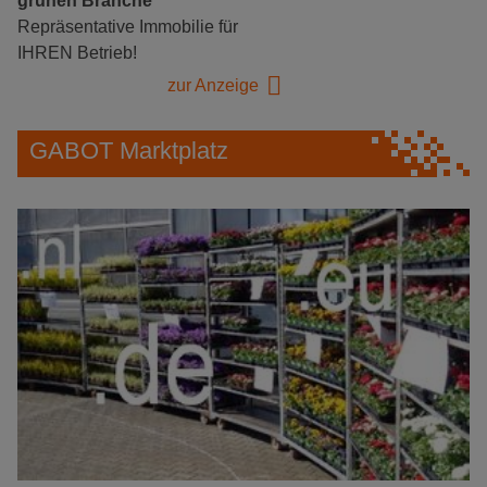
grünen Branche
Repräsentative Immobilie für
IHREN Betrieb!
zur Anzeige
GABOT Marktplatz