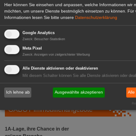
Hier können Sie einsehen und anpassen, welche Informationen wir 
möchten, um unsere Dienste bestmöglich einsetzen zu können.
Für 
Informationen lesen Sie bitte unsere
Datenschutzerklärung
Google Analytics
Zweck
:
Besucher-Statistiken
Meta Pixel
Zweck
:
Anzeigen von zielgerichteter Werbung
Gärtnerei Hanns
Mitarbeiter (m/w/d) für unsere
Alle Dienste aktivieren oder deaktivieren
Logistikhalle
Mit diesem Schalter können Sie alle Dienste aktivieren oder deak
Herongen
zur Stellenanzeige
Ich lehne ab
Ausgewählte akzeptieren
Alle
Rea
GABOT Immobilienangebote
1A-Lage, ihre Chance in der