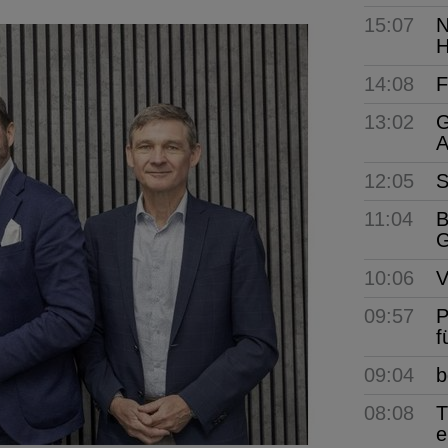
15:07
N
H
14:08
F
13:02
G
A
12:05
S
11:04
B
G
10:06
V
09:57
P
f
09:04
b
08:08
T
e