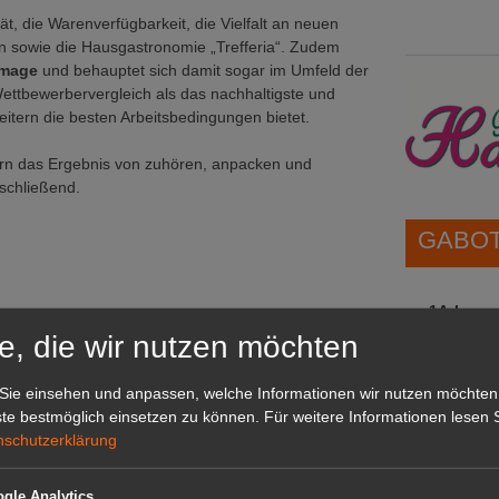
, die Warenverfügbarkeit, die Vielfalt an neuen
en sowie die Hausgastronomie „Trefferia“. Zudem
image
und behauptet sich damit sogar im Umfeld der
ttbewerbervergleich als das nachhaltigste und
ern die besten Arbeitsbedingungen bietet.
dern das Ergebnis von zuhören, anpacken und
schließend.
GABOT 
1A-Lage,
grünen B
e, die wir nutzen möchten
Repräsent
IHREN Be
Sie einsehen und anpassen, welche Informationen wir nutzen möchten
te bestmöglich einsetzen zu können.
Für weitere Informationen lesen S
App
nschutzerklärung
GABOT 
enfreundlichkeit
gle Analytics