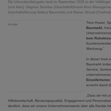
Die Urkundenübergabe fand im September 2025 in der Völklinger
(von links): Dagmar Strehlau (Geschäftsführerin Anxo Manageme
Geschäftsführung Globus Baumarkt) und Rainer Strnad (Chefreda
Timo Huwer, Sp
Anzeige
Baumarkt
, fre
Unternehmenszen
kein Ruhekiss
Kundenorientier
Werkzeug.“
In dieser brei
Baumarkt insbes
Service, Sorti
unternehmerisc
Einzelkriterie
erreicht damit 
„Dass wir mit u
Hilfsbereitschaft, Beratungsqualität, Engagement und Personalver
deutlich, dass wir unsere Unternehmenswerte über alle Kanäle hi