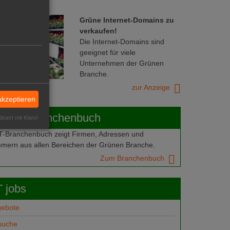
Grüne Internet-Domains zu
verkaufen!
Die Internet-Domains sind
geeignet für viele
Unternehmen der Grünen
Branche.
zur Anzeige
akzeptieren
ABOT-Branchenbuch
isiert mit Klaro!
Branchenbuch zeigt Firmen, Adressen und
mern aus allen Bereichen der Grünen Branche.
Zum Branchenbuch
 jobs
gebote
suche