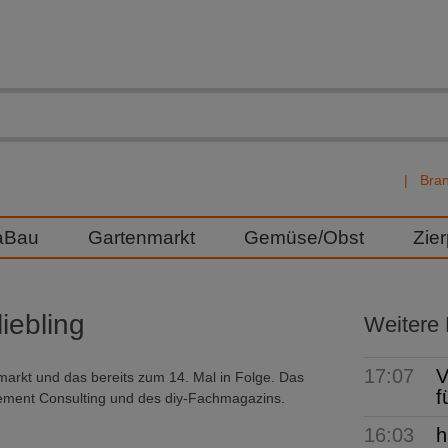
Bra
aBau
Gartenmarkt
Gemüse/Obst
Zie
iebling
Weitere
17:07
V
rkt und das bereits zum 14. Mal in Folge. Das
f
ement Consulting und des diy-Fachmagazins.
16:03
h