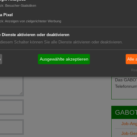
ck
:
Besucher-Statistiken
up Day
a Pixel
t
ck
:
Anzeigen von zielgerichteter Werbung
e Dienste aktivieren oder deaktivieren
chautomaten
 diesem Schalter können Sie alle Dienste aktivieren oder deaktivieren.
b
Ausgewählte akzeptieren
Alle 
Das G
Real
Das GABOT-
Telefonnum
GABOT
Job-An
Job-Ge