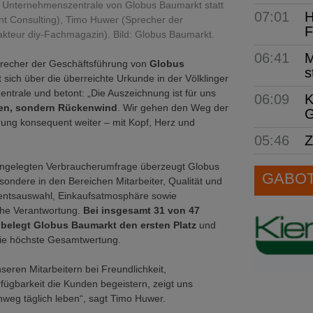
 Unternehmenszentrale von Globus Baumarkt statt
07:01
H
nt Consulting), Timo Huwer (Sprecher der
F
kteur diy-Fachmagazin). Bild: Globus Baumarkt.
06:41
M
recher der Geschäftsführung von
Globus
s
ut sich über die überreichte Urkunde in der Völklinger
trale und betont: „Die Auszeichnung ist für uns
06:09
K
en, sondern Rückenwind
. Wir gehen den Weg der
G
ung konsequent weiter – mit Kopf, Herz und
05:46
Z
t angelegten Verbraucherumfrage überzeugt Globus
GABOT 
ondere in den Bereichen Mitarbeiter, Qualität und
mentsauswahl, Einkaufsatmosphäre sowie
he Verantwortung.
Bei insgesamt 31 von 47
n belegt Globus Baumarkt den ersten Platz
und
die höchste Gesamtwertung.
nseren Mitarbeitern bei Freundlichkeit,
fügbarkeit die Kunden begeistern, zeigt uns
nweg täglich leben“, sagt Timo Huwer.