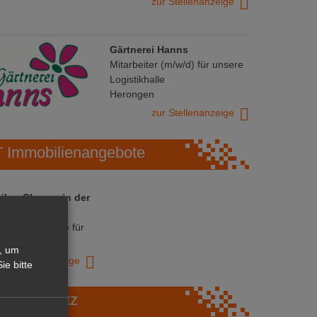
zur Stellenanzeige
Gärtnerei Hanns
Mitarbeiter (m/w/d) für unsere
Logistikhalle
Herongen
zur Stellenanzeige
Immobilienangebote
 ihre Chance in der
ranche
ative Immobilie für
trieb!
, um
zur Anzeige
ie bitte
Marktplatz