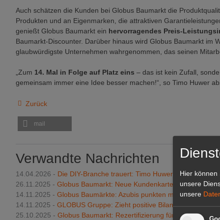
Auch schätzen die Kunden bei Globus Baumarkt die Produktqualität
Produkten und an Eigenmarken, die attraktiven Garantieleistung
genießt Globus Baumarkt ein
hervorragendes Preis-Leistungs
Baumarkt-Discounter. Darüber hinaus wird Globus Baumarkt im We
glaubwürdigste Unternehmen wahrgenommen, das seinen Mitarbeit
„Zum
14. Mal in Folge auf Platz eins
– das ist kein Zufall, son
gemeinsam immer eine Idee besser machen!“, so Timo Huwer ab
Zurück
mail
Dienst
Verwandte Nachrichten
Hier können 
14.04.2026 -
Die DIY-Branche trauert: Timo Huwer verstorben
unsere Diens
26.11.2025 -
Globus Baumarkt: Neue Kundenkarte und Kunden-
unsere
Date
14.11.2025 -
Globus Baumärkte: Azubis punkten mit Bestnoten
14.11.2025 -
GLOBUS Gruppe: Zieht positive Bilanz
25.10.2025 -
Globus Baumarkt: Rezertifizierung für gelebte Famili
Goo