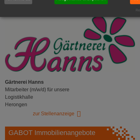
Rea
Gärtnerei Hanns
Mitarbeiter (m/w/d) für unsere
Logistikhalle
Herongen
zur Stellenanzeige
GABOT Immobilienangebote