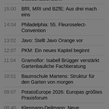
15:00
BfR, MRI und BZfE: Aus drei mach
eins
14:04
Philadelphia: 55. Fleuroselect-
Convention
13:02
Javo: Stellt Javo Orange vor
12:07
PKM: Ein neues Kapitel beginnt
11:04
Gramoflor: Isabell Brügger verstärkt
Gartenbauliche Fachberatung
10:01
Baumschule Martens: Struktur für
den Garten von morgen
09:07
PotatoEurope 2026: Europas größtes
Praxisforum
08:40
Klasmann-Deilmann: Neue