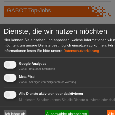
GABOT Top-Jobs
Dienste, die wir nutzen möchten
Hier können Sie einsehen und anpassen, welche Informationen wir 
möchten, um unsere Dienste bestmöglich einsetzen zu können.
Für 
Informationen lesen Sie bitte unsere
Datenschutzerklärung
Google Analytics
Zweck
:
Besucher-Statistiken
Kientzler Jungpflanzen GmbH
Meta Pixel
& Co KG
Zweck
:
Anzeigen von zielgerichteter Werbung
Gärtner im Zierpflanzenbau
(Geselle/Meister/Techniker)
Alle Dienste aktivieren oder deaktivieren
(m/w/d)
Mit diesem Schalter können Sie alle Dienste aktivieren oder deak
Gensingen
zur Stellenanzeige
Ich lehne ab
Ausgewählte akzeptieren
Alle