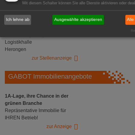
Mit diesem Schalter können Sie alle Dienste aktivieren oder deak
Ich lehne ab
Ausgewählte akzeptieren
Alle
Gärtnerei Hanns
Rea
Mitarbeiter (m/w/d) für unsere
Logistikhalle
Herongen
zur Stellenanzeige
GABOT Immobilienangebote
1A-Lage, ihre Chance in der
grünen Branche
Repräsentative Immobilie für
IHREN Betrieb!
zur Anzeige