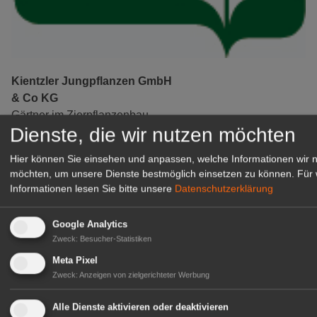
Kientzler Jungpflanzen GmbH
& Co KG
Gärtner im Zierpflanzenbau
Dienste, die wir nutzen möchten
(Geselle/Meister/Techniker)
(m/w/d)
Hier können Sie einsehen und anpassen, welche Informationen wir 
Gensingen
möchten, um unsere Dienste bestmöglich einsetzen zu können.
Für 
zur Stellenanzeige
Informationen lesen Sie bitte unsere
Datenschutzerklärung
Google Analytics
Zweck
:
Besucher-Statistiken
Meta Pixel
Zweck
:
Anzeigen von zielgerichteter Werbung
Alle Dienste aktivieren oder deaktivieren