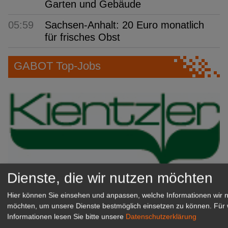
Garten und Gebäude
05:59
Sachsen-Anhalt: 20 Euro monatlich
für frisches Obst
GABOT Top-Jobs
Dienste, die wir nutzen möchten
Kientzler Jungpflanzen GmbH
Hier können Sie einsehen und anpassen, welche Informationen wir 
& Co KG
möchten, um unsere Dienste bestmöglich einsetzen zu können.
Für 
Gärtner im Zierpflanzenbau
Informationen lesen Sie bitte unsere
Datenschutzerklärung
(Geselle/Meister/Techniker)