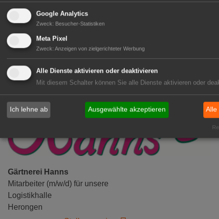
(m/w/d)
Google Analytics
Gensingen
Zweck
:
Besucher-Statistiken
zur Stellenanzeige
Meta Pixel
Zweck
:
Anzeigen von zielgerichteter Werbung
Alle Dienste aktivieren oder deaktivieren
Mit diesem Schalter können Sie alle Dienste aktivieren oder deak
Ich lehne ab
Ausgewählte akzeptieren
Alle
Rea
Gärtnerei Hanns
Mitarbeiter (m/w/d) für unsere
Logistikhalle
Herongen