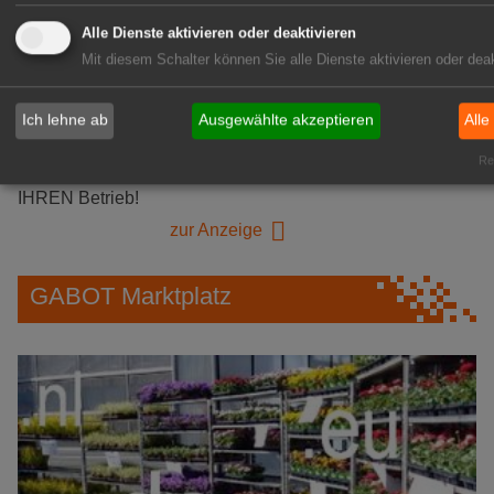
Alle Dienste aktivieren oder deaktivieren
GABOT Immobilienangebote
Mit diesem Schalter können Sie alle Dienste aktivieren oder deak
1A-Lage, ihre Chance in der
Ich lehne ab
Ausgewählte akzeptieren
Alle
grünen Branche
Rea
Repräsentative Immobilie für
IHREN Betrieb!
zur Anzeige
GABOT Marktplatz