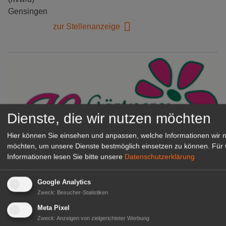
Gensingen
zur Stellenanzeige
Dienste, die wir nutzen möchten
Hier können Sie einsehen und anpassen, welche Informationen wir 
möchten, um unsere Dienste bestmöglich einsetzen zu können.
Für 
Informationen lesen Sie bitte unsere
Datenschutzerklärung
Gärtnerei Hanns
Mitarbeiter (m/w/d) für unsere
Google Analytics
Logistikhalle
Zweck
:
Besucher-Statistiken
Herongen
Meta Pixel
zur Stellenanzeige
Zweck
:
Anzeigen von zielgerichteter Werbung