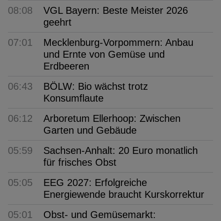
08:08
VGL Bayern: Beste Meister 2026
geehrt
07:01
Mecklenburg-Vorpommern: Anbau
und Ernte von Gemüse und
Erdbeeren
06:43
BÖLW: Bio wächst trotz
Konsumflaute
06:12
Arboretum Ellerhoop: Zwischen
Garten und Gebäude
05:59
Sachsen-Anhalt: 20 Euro monatlich
für frisches Obst
05:05
EEG 2027: Erfolgreiche
Energiewende braucht Kurskorrektur
05:01
Obst- und Gemüsemarkt: