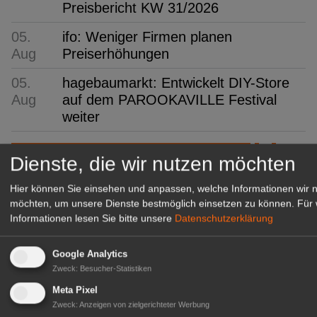
Preisbericht KW 31/2026
05.
ifo: Weniger Firmen planen
Aug
Preiserhöhungen
05.
hagebaumarkt: Entwickelt DIY-Store
Aug
auf dem PAROOKAVILLE Festival
weiter
GABOT Top-Jobs
Dienste, die wir nutzen möchten
Hier können Sie einsehen und anpassen, welche Informationen wir 
möchten, um unsere Dienste bestmöglich einsetzen zu können.
Für 
Informationen lesen Sie bitte unsere
Datenschutzerklärung
Google Analytics
Zweck
:
Besucher-Statistiken
Meta Pixel
Zweck
:
Anzeigen von zielgerichteter Werbung