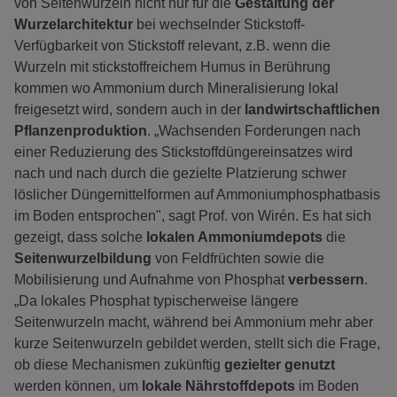
von Seitenwurzeln nicht nur für die
Gestaltung der
Wurzelarchitektur
bei wechselnder Stickstoff-
Verfügbarkeit von Stickstoff relevant, z.B. wenn die
Wurzeln mit stickstoffreichem Humus in Berührung
kommen wo Ammonium durch Mineralisierung lokal
freigesetzt wird, sondern auch in der
landwirtschaftlichen
Pflanzenproduktion
. „Wachsenden Forderungen nach
einer Reduzierung des Stickstoffdüngereinsatzes wird
nach und nach durch die gezielte Platzierung schwer
löslicher Düngemittelformen auf Ammoniumphosphatbasis
im Boden entsprochen", sagt Prof. von Wirén. Es hat sich
gezeigt, dass solche
lokalen Ammoniumdepots
die
Seitenwurzelbildung
von Feldfrüchten sowie die
Mobilisierung und Aufnahme von Phosphat
verbessern
.
„Da lokales Phosphat typischerweise längere
Seitenwurzeln macht, während bei Ammonium mehr aber
kurze Seitenwurzeln gebildet werden, stellt sich die Frage,
ob diese Mechanismen zukünftig
gezielter genutzt
werden können, um
lokale Nährstoffdepots
im Boden