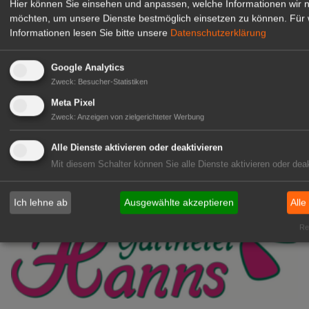
Hier können Sie einsehen und anpassen, welche Informationen wir 
möchten, um unsere Dienste bestmöglich einsetzen zu können.
Für 
Kientzler Jungpflanzen GmbH
Informationen lesen Sie bitte unsere
Datenschutzerklärung
& Co KG
Gärtner im Zierpflanzenbau
Google Analytics
(Geselle/Meister/Techniker)
Zweck
:
Besucher-Statistiken
(m/w/d)
Meta Pixel
Gensingen
Zweck
:
Anzeigen von zielgerichteter Werbung
zur Stellenanzeige
Alle Dienste aktivieren oder deaktivieren
Mit diesem Schalter können Sie alle Dienste aktivieren oder deak
Ich lehne ab
Ausgewählte akzeptieren
Alle
Rea