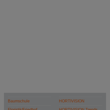
Baumschule
HORTIVISION
Floristik/Friedhof
HORTIVISION Trends