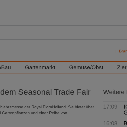
Bra
aBau
Gartenmarkt
Gemüse/Obst
Zie
uf dem Seasonal Trade Fair
Weitere
17:09
I
ühjahrsmesse der Royal FloraHolland. Sie bietet über
G
 Gartenpflanzen und einer Reihe von
16:08
B