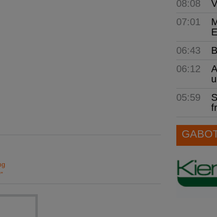
08:08
V
07:01
M
E
06:43
B
06:12
A
u
05:59
S
f
GABOT 
ng
"