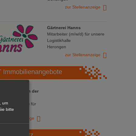
zur Stellenanzeige
Gärtnerei Hanns
Mitarbeiter (m/w/d) für unsere
Logistikhalle
Herongen
zur Stellenanzeige
Immobilienangebote
 ihre Chance in der
ranche
, um
ative Immobilie für
ie bitte
trieb!
zur Anzeige
Marktplatz