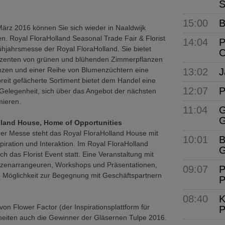
S
15:00
B
ärz 2016 können Sie sich wieder in Naaldwijk
sen. Royal FloraHolland Seasonal Trade Fair & Florist
14:04
P
rühjahrsmesse der Royal FloraHolland. Sie bietet
C
zenten von grünen und blühenden Zimmerpflanzen
nzen und einer Reihe von Blumenzüchtern eine
13:02
J
breit gefächerte Sortiment bietet dem Handel eine
12:07
P
Gelegenheit, sich über das Angebot der nächsten
mieren.
11:04
G
G
lland House, Home of Opportunities
der Messe steht das Royal FloraHolland House mit
10:01
B
nspiration und Interaktion. Im Royal FloraHolland
G
h das Florist Event statt. Eine Veranstaltung mit
zenarrangeuren, Workshops und Präsentationen,
09:07
P
ie Möglichkeit zur Begegnung mit Geschäftspartnern
P
08:40
K
n Flower Factor (der Inspirationsplattform für
P
uheiten auch die Gewinner der Gläsernen Tulpe 2016.