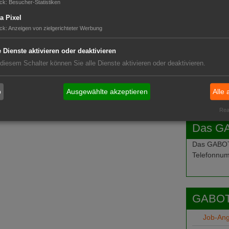
ck
:
Besucher-Statistiken
a Pixel
ck
:
Anzeigen von zielgerichteter Werbung
e Dienste aktivieren oder deaktivieren
 diesem Schalter können Sie alle Dienste aktivieren oder deaktivieren.
b
Ausgewählte akzeptieren
Alle 
Real
Das G
Das GABOT-
Telefonnum
GABOT
Job-An