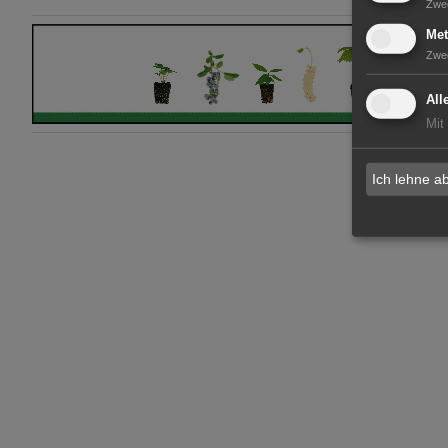
Zwe
Met
Zwe
All
Mit
Ich lehne a