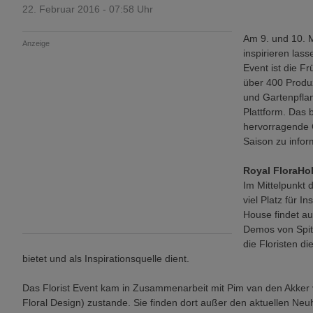
22. Februar 2016 - 07:58 Uhr
Am 9. und 10. M
Anzeige
inspirieren las
Event ist die F
über 400 Produ
und Gartenpfla
Plattform. Das 
hervorragende 
Saison zu infor
Royal FloraHo
Im Mittelpunkt 
viel Platz für I
House findet auc
Demos von Spit
die Floristen d
bietet und als Inspirationsquelle dient.
Das Florist Event kam in Zusammenarbeit mit Pim van den Akker vo
Floral Design) zustande. Sie finden dort außer den aktuellen Ne