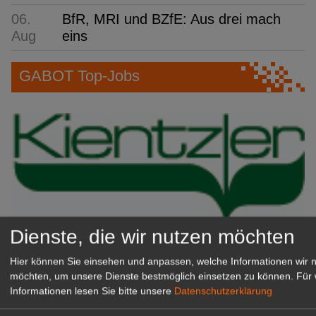
06.
BfR, MRI und BZfE: Aus drei mach
Aug
eins
GABOT Top-Jobs
Dienste, die wir nutzen möchten
Kientzler Jungpflanzen GmbH
Hier können Sie einsehen und anpassen, welche Informationen wir 
& Co KG
möchten, um unsere Dienste bestmöglich einsetzen zu können.
Für 
Gärtner im Zierpflanzenbau
Informationen lesen Sie bitte unsere
Datenschutzerklärung
(Geselle/Meister/Techniker)
(m/w/d)