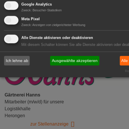
Google Analytics
Gensingen
Zweck
:
Besucher-Statistiken
zur Stellenanzeige
Meta Pixel
Zweck
:
Anzeigen von zielgerichteter Werbung
Alle Dienste aktivieren oder deaktivieren
Mit diesem Schalter können Sie alle Dienste aktivieren oder deak
Ich lehne ab
Ausgewählte akzeptieren
Alle
Rea
Gärtnerei Hanns
Mitarbeiter (m/w/d) für unsere
Logistikhalle
Herongen
zur Stellenanzeige