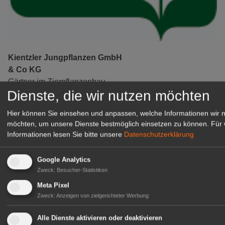
Kientzler Jungpflanzen GmbH
& Co KG
Gärtner im Zierpflanzenbau
Dienste, die wir nutzen möchten
(Geselle/Meister/Techniker)
(m/w/d)
Hier können Sie einsehen und anpassen, welche Informationen wir 
Gensingen
möchten, um unsere Dienste bestmöglich einsetzen zu können.
Für 
zur Stellenanzeige
Informationen lesen Sie bitte unsere
Datenschutzerklärung
Google Analytics
Zweck
:
Besucher-Statistiken
Meta Pixel
Zweck
:
Anzeigen von zielgerichteter Werbung
Alle Dienste aktivieren oder deaktivieren