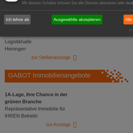
Mit diesem Schalter können Sie alle Dienste aktivieren oder deak
Ich lehne ab
Ausgewählte akzeptieren
Alle
Gärtnerei Hanns
Rea
Mitarbeiter (m/w/d) für unsere
Logistikhalle
Herongen
zur Stellenanzeige
GABOT Immobilienangebote
1A-Lage, ihre Chance in der
grünen Branche
Repräsentative Immobilie für
IHREN Betrieb!
zur Anzeige