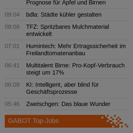
Prognose für Äpfel und Birnen
09:04
bdla: Städte kühler gestalten
08:08
TFZ: Spritzbares Mulchmaterial
entwickelt
07:01
Humintech: Mehr Ertragssicherheit im
Freilandtomatenanbau
06:41
Multitalent Birne: Pro-Kopf-Verbrauch
steigt um 17%
06:09
KI: Intelligent, aber blind für
Geschäftsprozesse
05:46
Zwetschgen: Das blaue Wunder
GABOT Top-Jobs