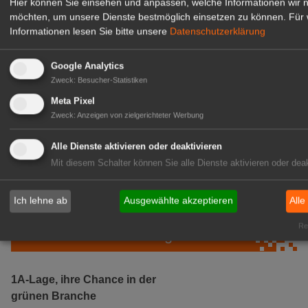
Hier können Sie einsehen und anpassen, welche Informationen wir 
möchten, um unsere Dienste bestmöglich einsetzen zu können.
Für 
Informationen lesen Sie bitte unsere
Datenschutzerklärung
Google Analytics
Zweck
:
Besucher-Statistiken
Meta Pixel
Zweck
:
Anzeigen von zielgerichteter Werbung
Gärtnerei Hanns
Mitarbeiter (m/w/d) für unsere
Alle Dienste aktivieren oder deaktivieren
Logistikhalle
Mit diesem Schalter können Sie alle Dienste aktivieren oder deak
Herongen
zur Stellenanzeige
Ich lehne ab
Ausgewählte akzeptieren
Alle
Rea
GABOT Immobilienangebote
1A-Lage, ihre Chance in der
grünen Branche