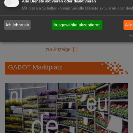
GABOT Immobilienangebote
Alle Dienste aktivieren oder deaktivieren
Mit diesem Schalter können Sie alle Dienste aktivieren oder deak
1A-Lage, ihre Chance in der
Ich lehne ab
Ausgewählte akzeptieren
Alle
grünen Branche
Repräsentative Immobilie für
Rea
IHREN Betrieb!
zur Anzeige
GABOT Marktplatz