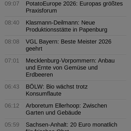
09:07
PotatoEurope 2026: Europas größtes
Praxisforum
08:40
Klasmann-Deilmann: Neue
Produktionsstätte in Papenburg
08:08
VGL Bayern: Beste Meister 2026
geehrt
07:01
Mecklenburg-Vorpommern: Anbau
und Ernte von Gemüse und
Erdbeeren
06:43
BÖLW: Bio wächst trotz
Konsumflaute
06:12
Arboretum Ellerhoop: Zwischen
Garten und Gebäude
05:59
Sachsen-Anhalt: 20 Euro monatlich