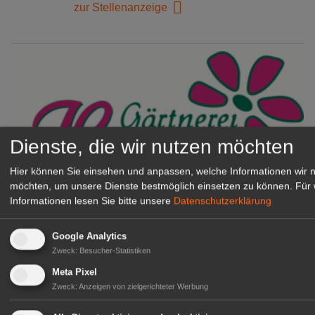
zur Stellenanzeige
Dienste, die wir nutzen möchten
Hier können Sie einsehen und anpassen, welche Informationen wir 
möchten, um unsere Dienste bestmöglich einsetzen zu können.
Für 
Informationen lesen Sie bitte unsere
Datenschutzerklärung
Gärtnerei Hanns
Mitarbeiter (m/w/d) für unsere
Logistikhalle
Google Analytics
Herongen
Zweck
:
Besucher-Statistiken
zur Stellenanzeige
Meta Pixel
Zweck
:
Anzeigen von zielgerichteter Werbung