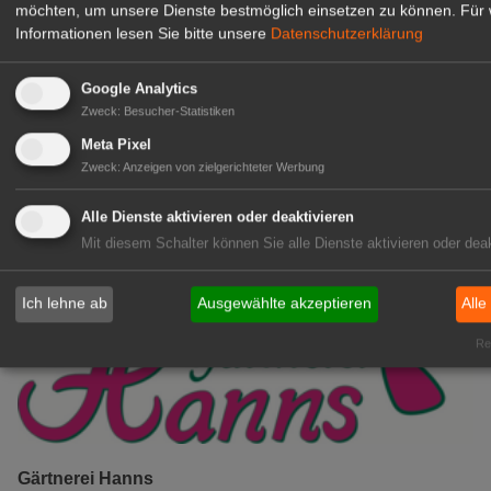
möchten, um unsere Dienste bestmöglich einsetzen zu können.
Für 
Kientzler Jungpflanzen GmbH
Informationen lesen Sie bitte unsere
Datenschutzerklärung
& Co KG
Gärtner im Zierpflanzenbau
Google Analytics
(Geselle/Meister/Techniker)
Zweck
:
Besucher-Statistiken
(m/w/d)
Gensingen
Meta Pixel
Zweck
:
Anzeigen von zielgerichteter Werbung
zur Stellenanzeige
Alle Dienste aktivieren oder deaktivieren
Mit diesem Schalter können Sie alle Dienste aktivieren oder deak
Ich lehne ab
Ausgewählte akzeptieren
Alle
Rea
Gärtnerei Hanns