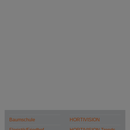
Baumschule
HORTIVISION
Floristik/Friedhof
HORTIVISION Trends