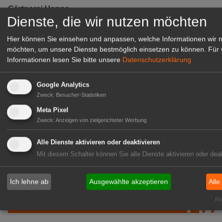
Gärtnerei Hanns
Dienste, die wir nutzen möchten
Mitarbeiter (m/w/d) für unsere
Logistikhalle
Hier können Sie einsehen und anpassen, welche Informationen wir 
Herongen
möchten, um unsere Dienste bestmöglich einsetzen zu können.
Für 
zur Stellenanzeige
Informationen lesen Sie bitte unsere
Datenschutzerklärung
Google Analytics
GABOT Immobilienangebote
Zweck
:
Besucher-Statistiken
Meta Pixel
1A-Lage, ihre Chance in der
Zweck
:
Anzeigen von zielgerichteter Werbung
grünen Branche
Alle Dienste aktivieren oder deaktivieren
Repräsentative Immobilie für
Mit diesem Schalter können Sie alle Dienste aktivieren oder deak
IHREN Betrieb!
zur Anzeige
Ich lehne ab
Ausgewählte akzeptieren
Alle
GABOT Marktplatz
Rea