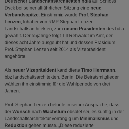
Deutscher Landschaftsarchitekten bdla
auf Schloss
Dyck bei seiner alljährlichen Sitzung eine
neue
Verbandsspitze
. Einstimmig wurde
Prof. Stephan
Lenzen
, Inhaber von RMP Stephan Lenzen
Landschaftsarchitekten, zum
neuen Präsidenten
des bdla
gewählt. Der 55jährige folgt Till Rehwaldt im Amt, der
dieses acht Jahre ausgeübt hat und dessen Präsidium
Prof. Stephan Lenzen seit 2014 als Vizepräsident
angehörte.
Als
neuer Vizepräsident
kandidierte
Timo Herrmann
,
bbz landschaftsarchitekten, Berlin. Die Beiratsmitglieder
wählten ihn einstimmig für die Wahlperiode von drei
Jahren.
Prof. Stephan Lenzen betonte in seiner Ansprache, dass
der
Wunsch
nach
Wachstum
obsolet sei, es künftig in der
Landschaftsarchitektur vorrangig um
Minimalismus
und
Reduktion
gehen müsse. „Diese reduzierte