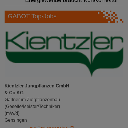
Energiewende braucht Kurskorrektur
GABOT Top-Jobs
Kientzler Jungpflanzen GmbH
& Co KG
Gärtner im Zierpflanzenbau
(Geselle/Meister/Techniker)
(m/w/d)
Gensingen