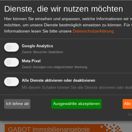
zur Stellenanzeige
Dienste, die wir nutzen möchten
Hier können Sie einsehen und anpassen, welche Informationen wir 
möchten, um unsere Dienste bestmöglich einsetzen zu können.
Für 
Informationen lesen Sie bitte unsere
Datenschutzerklärung
Google Analytics
Zweck
:
Besucher-Statistiken
Meta Pixel
Zweck
:
Anzeigen von zielgerichteter Werbung
Alle Dienste aktivieren oder deaktivieren
Gärtnerei Hanns
Mit diesem Schalter können Sie alle Dienste aktivieren oder deak
Mitarbeiter (m/w/d) für unsere
Logistikhalle
Herongen
Ich lehne ab
Ausgewählte akzeptieren
Alle
zur Stellenanzeige
Rea
GABOT Immobilienangebote