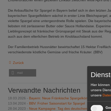
Endverbraucher einen gezielten Einkauf zwischen Mitte April und J
Die Anbaufläche für Spargel in Bayern belief sich in den letzten J
bayerischen Spargelfeldern wächst in erster Linie Bleichspargel,
violette Spargel eine untergeordnete Rolle spielen. Die bayeri
liebsten mit zerlassener Butter oder Sauce Hollandaise. Experimen
Lieblingsrezept ist fränkischer Grünspargel mit Steak aus der R
auch aus dem elterlichen Betrieb im Knoblauchsland kommt.
Der Familienbetrieb Hussnätter bewirtschaftet 15 Hektar Freifläc
verschiedenste köstliche Gemüse und frische Kräuter. (BBV)
Zurück
Dienst
mail
Hier können 
Verwandte Nachrichten
unsere Diens
unsere
Date
18.03.2026 -
Bayern: Neue Fränkische Spargelkönigin gekrönt
13.04.2024 -
BBV: Früher Saisonstart für Spargel
Goo
28.04.2023 -
Neue Kampagne: Tag des deutschen Spargels