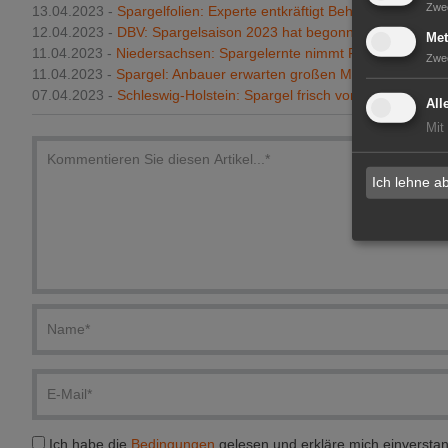
Zwe
13.04.2023 -
Spargelfolien: Experte entkräftigt Behauptungen
12.04.2023 -
DBV: Spargelsaison 2023 hat begonnen
Met
11.04.2023 -
Niedersachsen: Spargelernte nimmt Fahrt auf
Zwe
11.04.2023 -
Spargel: Anbauer erwarten großen Mengen
07.04.2023 -
Schleswig-Holstein: Spargel frisch vom Feld
All
Mit
Ich lehne a
Ich habe die
Bedingungen
gelesen und erkläre mich einversta