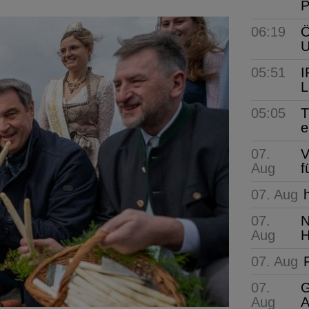
P
06:19
Ö
05:51
I
L
05:05
T
e
07.
V
Aug
f
07. Aug
07.
N
Aug
H
07. Aug
07.
G
Aug
A