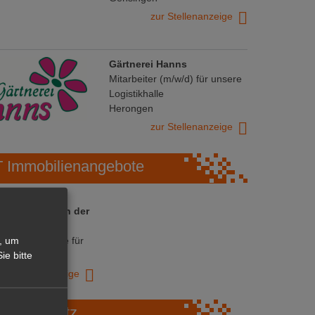
zur Stellenanzeige
Gärtnerei Hanns
Mitarbeiter (m/w/d) für unsere
Logistikhalle
Herongen
zur Stellenanzeige
Immobilienangebote
 ihre Chance in der
ranche
ative Immobilie für
, um
trieb!
ie bitte
zur Anzeige
Marktplatz