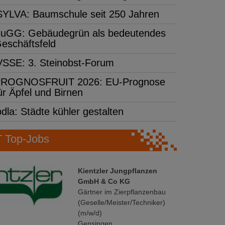
SYLVA: Baumschule seit 250 Jahren
uGG: Gebäudegrün als bedeutendes
eschäftsfeld
VSSE: 3. Steinobst-Forum
ROGNOSFRUIT 2026: EU-Prognose
ür Äpfel und Birnen
bdla: Städte kühler gestalten
Top-Jobs
Kientzler Jungpflanzen
GmbH & Co KG
Gärtner im Zierpflanzenbau
(Geselle/Meister/Techniker)
(m/w/d)
Gensingen