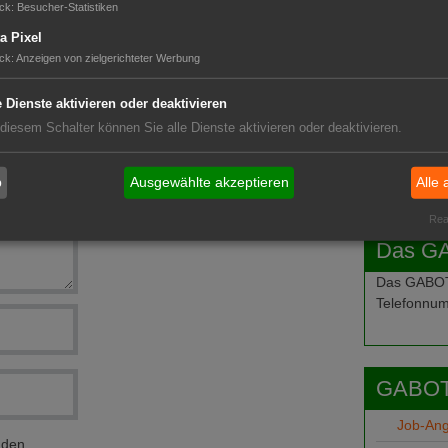
ck
:
Besucher-Statistiken
a Pixel
ck
:
Anzeigen von zielgerichteter Werbung
e Dienste aktivieren oder deaktivieren
 diesem Schalter können Sie alle Dienste aktivieren oder deaktivieren.
b
Ausgewählte akzeptieren
Alle 
Real
Das G
Das GABOT-
Telefonnum
GABOT
Job-An
nden.