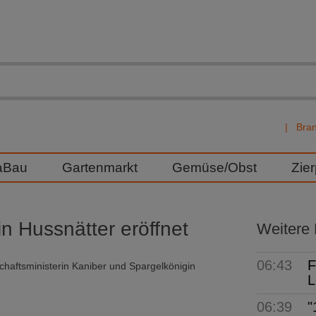
Bra
aBau
Gartenmarkt
Gemüse/Obst
Zie
n Hussnätter eröffnet
Weitere
06:43
F
chaftsministerin Kaniber und Spargelkönigin
L
06:39
"