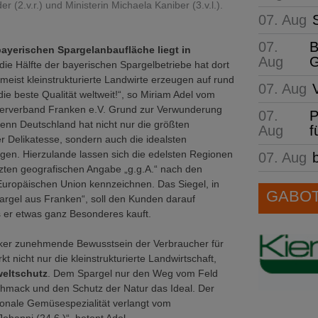
 (2.v.r.) und Ministerin Michaela Kaniber (3.v.l.).
07. Aug
07.
B
ayerischen Spargelanbaufläche liegt in
Aug
G
 die Hälfte der bayerischen Spargelbetriebe hat dort
 meist kleinstrukturierte Landwirte erzeugen auf rund
07. Aug
die beste Qualität weltweit!“, so Miriam Adel vom
erverband Franken e.V. Grund zur Verwunderung
07.
P
 denn Deutschland hat nicht nur die größten
Aug
f
r Delikatesse, sondern auch die idealsten
en. Hierzulande lassen sich die edelsten Regionen
07. Aug
zten geografischen Angabe „g.g.A.“ nach den
 Europäischen Union kennzeichnen. Das Siegel, in
GABOT 
argel aus Franken“, soll den Kunden darauf
 er etwas ganz Besonderes kauft.
ker zunehmende Bewusstsein der Verbraucher für
rkt nicht nur die kleinstrukturierte Landwirtschaft,
eltschutz
. Dem Spargel nur den Weg vom Feld
chmack und den Schutz der Natur das Ideal. Der
aisonale Gemüsespezialität verlangt vom