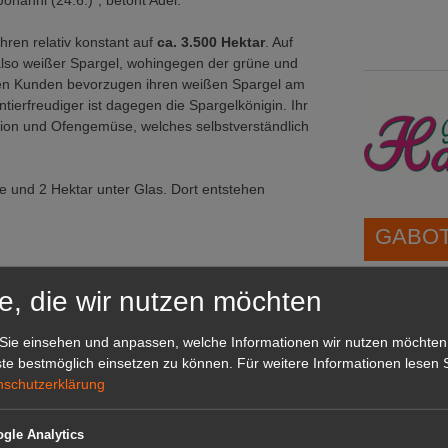
ohanni (24.6.)“, betont Adel.
ahren relativ konstant auf
ca. 3.500 Hektar
. Auf
 also weißer Spargel, wohingegen der grüne und
schen Kunden bevorzugen ihren weißen Spargel am
tierfreudiger ist dagegen die Spargelkönigin. Ihr
egion und Ofengemüse, welches selbstverständlich
he und 2 Hektar unter Glas. Dort entstehen
GABOT 
e, die wir nutzen möchten
1A-Lage,
grünen B
Repräsent
Sie einsehen und anpassen, welche Informationen wir nutzen möchten
IHREN Be
te bestmöglich einsetzen zu können.
Für weitere Informationen lesen S
nschutzerklärung
gle Analytics
GABOT 