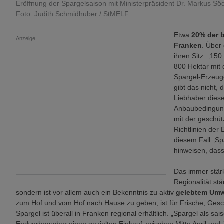
Eröffnung der Spargelsaison mit Ministerpräsident Dr. Markus Söder
Foto: Judith Schmidhuber / StMELF.
Etwa
20% der b
Anzeige
Franken
. Über
ihren Sitz. „150
800 Hektar mit 
Spargel-Erzeug
gibt das nicht,
Liebhaber diese
Anbaubedingung
mit der geschüt
Richtlinien der
diesem Fall „Sp
hinweisen, dass
Das immer stär
Regionalität stä
sondern ist vor allem auch ein Bekenntnis zu aktiv
gelebtem Umw
zum Hof und vom Hof nach Hause zu geben, ist für Frische, Ges
Spargel ist überall in Franken regional erhältlich. „Spargel als s