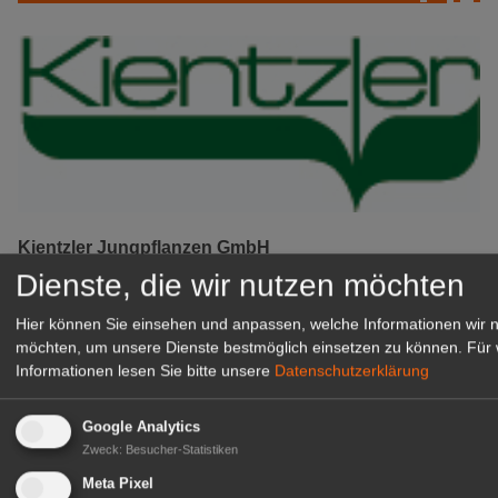
Kientzler Jungpflanzen GmbH
& Co KG
Dienste, die wir nutzen möchten
Gärtner im Zierpflanzenbau
Hier können Sie einsehen und anpassen, welche Informationen wir 
(Geselle/Meister/Techniker)
möchten, um unsere Dienste bestmöglich einsetzen zu können.
Für 
(m/w/d)
Informationen lesen Sie bitte unsere
Datenschutzerklärung
Gensingen
zur Stellenanzeige
Google Analytics
Zweck
:
Besucher-Statistiken
Meta Pixel