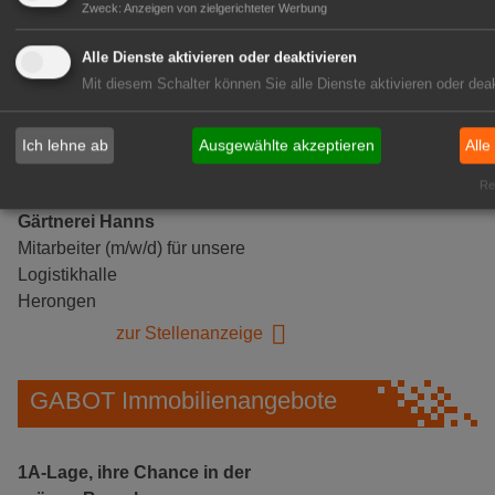
Zweck
:
Anzeigen von zielgerichteter Werbung
Alle Dienste aktivieren oder deaktivieren
Mit diesem Schalter können Sie alle Dienste aktivieren oder deak
Ich lehne ab
Ausgewählte akzeptieren
Alle
Rea
Gärtnerei Hanns
Mitarbeiter (m/w/d) für unsere
Logistikhalle
Herongen
zur Stellenanzeige
GABOT Immobilienangebote
1A-Lage, ihre Chance in der