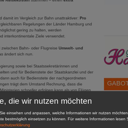
die Reisekosten
stammen – einen
extra
 damit im Vergleich zur Bahn unattraktiver:
Pro
 vergleichbaren Regelungen der Länder Hamburg und
glichst gering zu halten, werden
d interkontinentale Ziele verwendet.
l zwischen Bahn- oder Flugreise
Umwelt- und
s ändert sich nun.
regierung sowie bei Staatssekretärinnen und
gelten und für Bedienstete der Staatskanzlei und der
ng dann auch für Bedienstete der nachgeordneten
GABOT 
ngen trägt dem Umstand Rechnung, dass die
inisterien schneller erfolgen kann als von Flügen
ar der zahlreichen nachgeordneten Dienststellen.
e, die wir nutzen möchten
1A-Lage,
grünen B
Sie einsehen und anpassen, welche Informationen wir nutzen möchten
Repräsent
te bestmöglich einsetzen zu können.
Für weitere Informationen lesen S
IHREN Be
nschutzerklärung