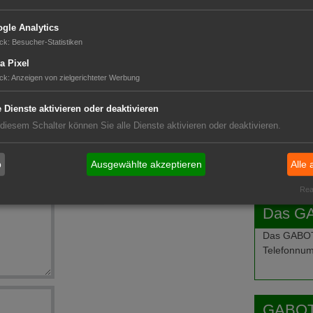
gle Analytics
GABOT 
ck
:
Besucher-Statistiken
a Pixel
öden
ck
:
Anzeigen von zielgerichteter Werbung
n
e Dienste aktivieren oder deaktivieren
weiter ab
 diesem Schalter können Sie alle Dienste aktivieren oder deaktivieren.
n führen
b
Ausgewählte akzeptieren
Alle 
Real
Das G
Das GABOT-
Telefonnum
GABOT