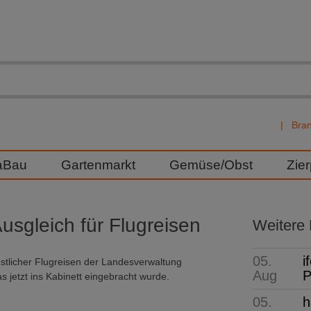
Bra
aBau
Gartenmarkt
Gemüse/Obst
Zie
sgleich für Flugreisen
Weitere
05.
i
stlicher Flugreisen der Landesverwaltung
Aug
P
s jetzt ins Kabinett eingebracht wurde.
05.
h