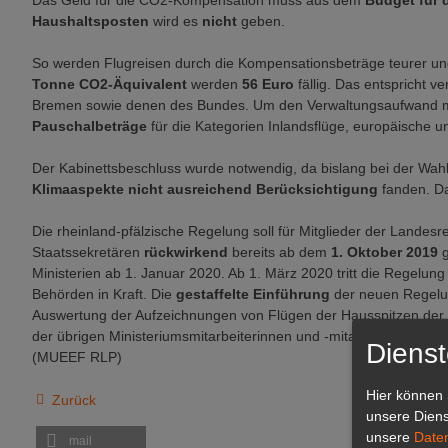
Das Geld für die CO2-Kompensation muss aus dem
Budget für 
Haushaltsposten
wird es
nicht
geben.
So werden Flugreisen durch die Kompensationsbeträge teurer und
Tonne CO2-Äquivalent
werden
56 Euro
fällig. Das entspricht
Bremen sowie denen des Bundes. Um den Verwaltungsaufwand mö
Pauschalbeträge
für die Kategorien Inlandsflüge, europäische un
Der Kabinettsbeschluss wurde notwendig, da bislang bei der Wah
Klimaaspekte nicht ausreichend Berücksichtigung
fanden. Da
Die rheinland-pfälzische Regelung soll für Mitglieder der Landes
Staatssekretären
rückwirkend
bereits ab dem
1. Oktober 2019
Ministerien ab 1. Januar 2020. Ab 1. März 2020 tritt die Regelu
Behörden in Kraft. Die
gestaffelte Einführung
der neuen Regelu
Auswertung der Aufzeichnungen von Flügen der Hausspitzen der M
der übrigen Ministeriumsmitarbeiterinnen und -mitarbeiter oder g
Dienst
(MUEEF RLP)
Hier können 
Zurück
unsere Diens
unsere
Date
mail