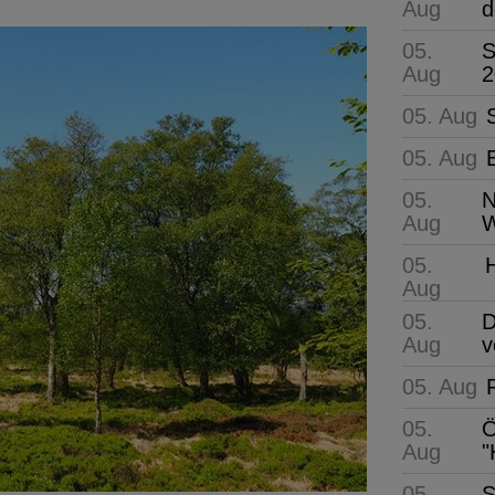
Aug
d
05.
S
Aug
2
05. Aug
05. Aug
05.
N
Aug
W
05.
Aug
05.
D
Aug
v
05. Aug
05.
Ö
Aug
"
05.
S