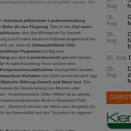
Kompensationsmaßnahme durchgeführt werden. Bild:
Aug
h
05.
G
er
rheinland-pfälzischen Landesverwaltung
Aug
M
e
Bahn als das Flugzeug
. Das ist das
Ziel eines
eschlusses
, den das Ministerium für Umwelt,
05.
G
ung und Forsten heute ins Kabinett eingebracht hat.
Aug
N
ieht vor, dass für
klimaschädliche CO2-
f
nstlicher Flugreisen
künftig eine
05. Aug
hlung
aus dem
Landeshaushalt
geleistet werden
der Ausgleichszahlung muss sodann eine
05.
D
Kompensationsmaßnahme
durchgeführt werden.
Aug
z
limaschutz-Vorhaben
das Geld verwendet wird, legt
M
fälzische Stiftung Umwelt und Natur fest
. Das
lsweise die Renaturierung von Mooren oder
in. Umweltministerin Ulrike Höfken ist es wichtig,
GABOT 
nsationsmaßnahmen direkt in Rheinland-Pfalz
en. „Hierdurch können wir neben dem Ausgleich für
r die Artenvielfalt und den Tourismus im eigenen