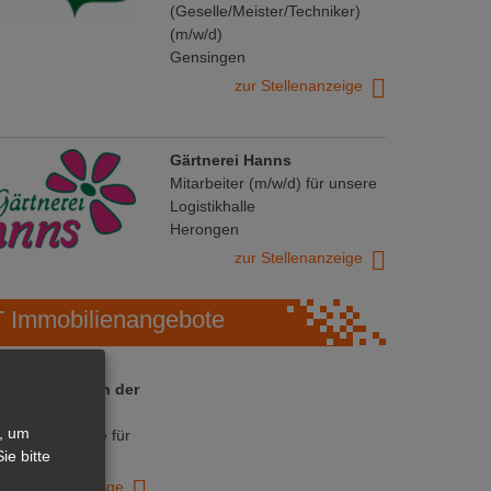
(Geselle/Meister/Techniker)
(m/w/d)
Gensingen
zur Stellenanzeige
Gärtnerei Hanns
Mitarbeiter (m/w/d) für unsere
Logistikhalle
Herongen
zur Stellenanzeige
Immobilienangebote
 ihre Chance in der
ranche
, um
ative Immobilie für
ie bitte
trieb!
zur Anzeige