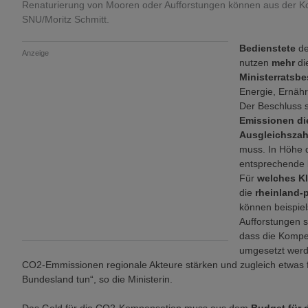
Renaturierung von Mooren oder Aufforstungen können aus der 
SNU/Moritz Schmitt.
Bedienstete
d
Anzeige
nutzen
mehr
di
Ministerratsb
Energie, Ernähr
Der Beschluss s
Emissionen die
Ausgleichsza
muss. In Höhe 
entsprechende
Für
welches K
die
rheinland-p
können beispie
Aufforstungen se
dass die Kompe
umgesetzt werd
CO2-Emmissionen regionale Akteure stärken und zugleich etwas fü
Bundesland tun“, so die Ministerin.