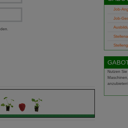
Job-An
Job-Ge
Ausbild
nden.
Stellen
Stellen
GABOT-
Nutzen Sie
Maschinen,
anzubieten