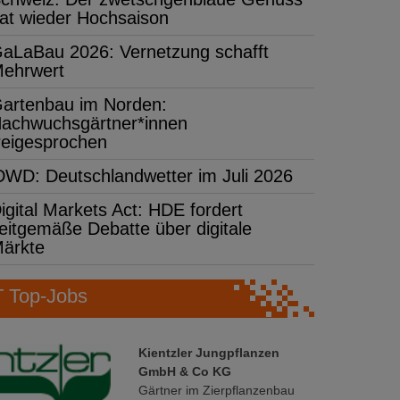
at wieder Hochsaison
aLaBau 2026: Vernetzung schafft
ehrwert
artenbau im Norden:
achwuchsgärtner*innen
reigesprochen
DWD: Deutschlandwetter im Juli 2026
igital Markets Act: HDE fordert
eitgemäße Debatte über digitale
ärkte
Top-Jobs
Kientzler Jungpflanzen
GmbH & Co KG
Gärtner im Zierpflanzenbau