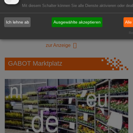
Mit diesem Schalter können Sie alle Dienste aktivieren oder deak
1A-Lage, ihre Chance in der
Ich lehne ab
Ausgewählte akzeptieren
Alle
grünen Branche
Repräsentative Immobilie für
Rea
IHREN Betrieb!
zur Anzeige
GABOT Marktplatz