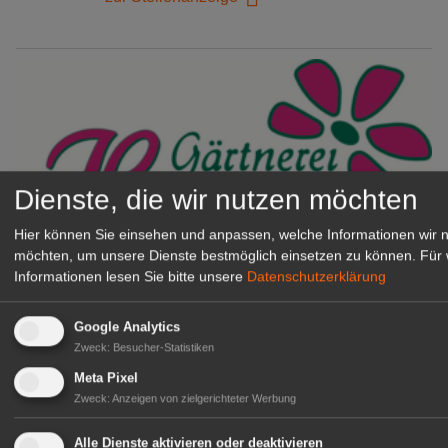
Dienste, die wir nutzen möchten
Hier können Sie einsehen und anpassen, welche Informationen wir 
möchten, um unsere Dienste bestmöglich einsetzen zu können.
Für 
Gärtnerei Hanns
Informationen lesen Sie bitte unsere
Datenschutzerklärung
Mitarbeiter (m/w/d) für unsere
Logistikhalle
Google Analytics
Herongen
Zweck
:
Besucher-Statistiken
zur Stellenanzeige
Meta Pixel
Zweck
:
Anzeigen von zielgerichteter Werbung
GABOT Immobilienangebote
Alle Dienste aktivieren oder deaktivieren