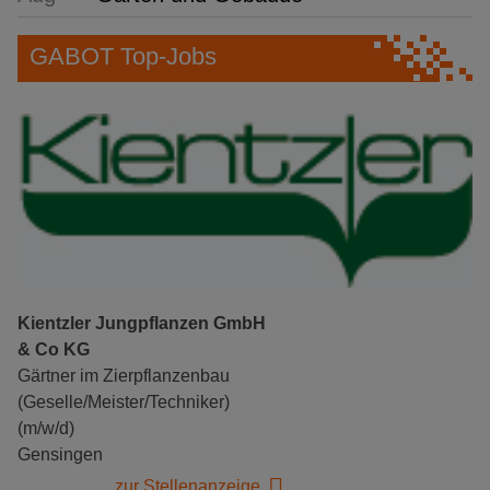
GABOT Top-Jobs
Kientzler Jungpflanzen GmbH
& Co KG
Gärtner im Zierpflanzenbau
(Geselle/Meister/Techniker)
(m/w/d)
Gensingen
zur Stellenanzeige