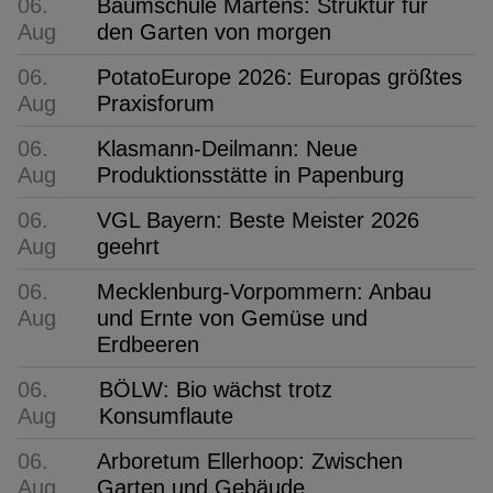
06.
Baumschule Martens: Struktur für
Aug
den Garten von morgen
06.
PotatoEurope 2026: Europas größtes
Aug
Praxisforum
06.
Klasmann-Deilmann: Neue
Aug
Produktionsstätte in Papenburg
06.
VGL Bayern: Beste Meister 2026
Aug
geehrt
06.
Mecklenburg-Vorpommern: Anbau
Aug
und Ernte von Gemüse und
Erdbeeren
06.
BÖLW: Bio wächst trotz
Aug
Konsumflaute
06.
Arboretum Ellerhoop: Zwischen
Aug
Garten und Gebäude