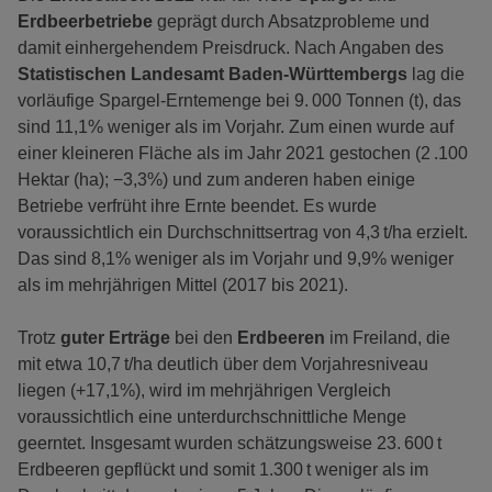
Erdbeerbetriebe
geprägt durch Absatzprobleme und
damit einhergehendem Preisdruck. Nach Angaben des
Statistischen Landesamt Baden-Württembergs
lag die
vorläufige Spargel-Erntemenge bei 9. 000 Tonnen (t), das
sind 11,1% weniger als im Vorjahr. Zum einen wurde auf
einer kleineren Fläche als im Jahr 2021 gestochen (2 .100
Hektar (ha); −3,3%) und zum anderen haben einige
Betriebe verfrüht ihre Ernte beendet. Es wurde
voraussichtlich ein Durchschnittsertrag von 4,3 t/ha erzielt.
Das sind 8,1% weniger als im Vorjahr und 9,9% weniger
als im mehrjährigen Mittel (2017 bis 2021).
Trotz
guter Erträge
bei den
Erdbeeren
im Freiland, die
mit etwa 10,7 t/ha deutlich über dem Vorjahresniveau
liegen (+17,1%), wird im mehrjährigen Vergleich
voraussichtlich eine unterdurchschnittliche Menge
geerntet. Insgesamt wurden schätzungsweise 23. 600 t
Erdbeeren gepflückt und somit 1.300 t weniger als im