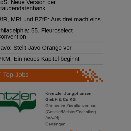
dS: Neue Version der
taudendatenbank
BfR, MRI und BZfE: Aus drei mach eins
hiladelphia: 55. Fleuroselect-
onvention
Javo: Stellt Javo Orange vor
PKM: Ein neues Kapitel beginnt
Top-Jobs
Kientzler Jungpflanzen
GmbH & Co KG
Gärtner im Zierpflanzenbau
(Geselle/Meister/Techniker)
(m/w/d)
Gensingen