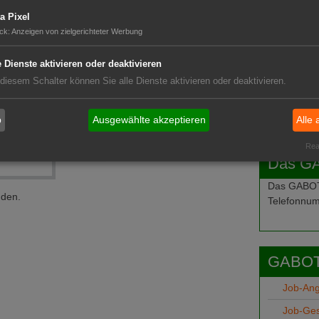
a Pixel
ck
:
Anzeigen von zielgerichteter Werbung
e Dienste aktivieren oder deaktivieren
 diesem Schalter können Sie alle Dienste aktivieren oder deaktivieren.
b
Ausgewählte akzeptieren
Alle 
Real
Das G
Das GABOT-
nden.
Telefonnum
GABOT
Job-An
Job-Ge