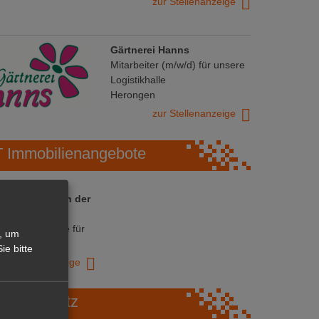
zur Stellenanzeige
Gärtnerei Hanns
Mitarbeiter (m/w/d) für unsere
Logistikhalle
Herongen
zur Stellenanzeige
Immobilienangebote
 ihre Chance in der
ranche
ative Immobilie für
, um
trieb!
ie bitte
zur Anzeige
Marktplatz