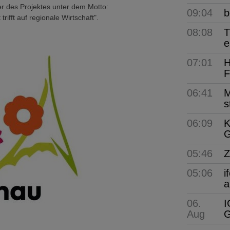
r des Projektes unter dem Motto:
09:04
b
fft auf regionale Wirtschaft".
08:08
T
e
07:01
H
F
06:41
M
s
06:09
K
G
05:46
Z
05:06
i
a
06.
I
Aug
G