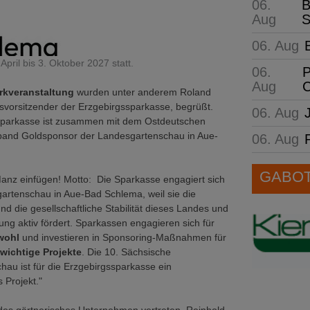
06.
B
Aug
S
06. Aug
ril bis 3. Oktober 2027 statt.
06.
P
Aug
C
rkveranstaltung
wurden unter anderem Roland
svorsitzender der Erzgebirgssparkasse, begrüßt.
06. Aug
sparkasse ist zusammen mit dem Ostdeutschen
and Goldsponsor der Landesgartenschau in Aue-
06. Aug
GABOT 
Manz einfügen! Motto: Die Sparkasse engagiert sich
artenschau in Aue-Bad Schlema, weil sie die
und die gesellschaftliche Stabilität dieses Landes und
ung aktiv fördert. Sparkassen engagieren sich für
wohl
und investieren in Sponsoring-Maßnahmen für
wichtige Projekte
. Die 10. Sächsische
au ist für die Erzgebirgssparkasse ein
 Projekt."