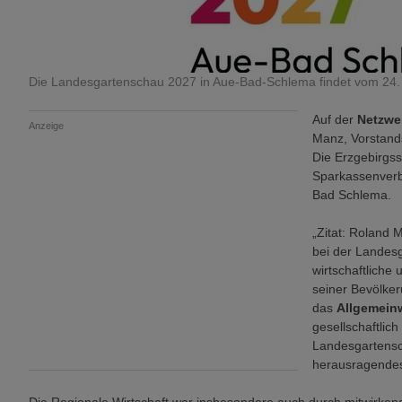
Die Landesgartenschau 2027 in Aue-Bad-Schlema findet vom 24. Ap
Auf der
Netzwe
Anzeige
Manz, Vorstand
Die Erzgebirgs
Sparkassenverb
Bad Schlema.
„Zitat: Roland 
bei der Landesg
wirtschaftliche 
seiner Bevölker
das
Allgemein
gesellschaftlich
Landesgartensch
herausragendes