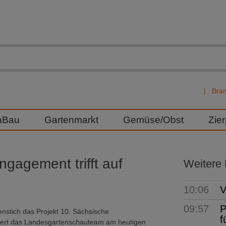
Bra
aBau
Gartenmarkt
Gemüse/Obst
Zie
gagement trifft auf
Weitere
10:06
V
09:57
P
nstich das Projekt 10. Sächsische
f
iert das Landesgartenschauteam am heutigen