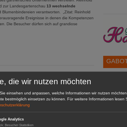
des gärtnerisches Unternehmen vertreten. Reinhold
rd zur Landesgartenschau
13 wechselnde
 Blumenbindereien verantworten. „Zitat: Reinhold
erausragende Ereignisse in denen die Kompetenzen
n. Die Besucher dürfen sich auf grandiose
GABOT 
1A-Lage,
e, die wir nutzen möchten
arten jetzt erhältlich
grünen B
für den Dauerkartenverkauf
Repräsent
Sie einsehen und anpassen, welche Informationen wir nutzen möchten
tz eröffnet
IHREN Be
te bestmöglich einsetzen zu können.
Für weitere Informationen lesen S
rtenschau starten Vermarktung
nschutzerklärung
er die Kulissen
GABOT 
gle Analytics
ck
:
Besucher-Statistiken