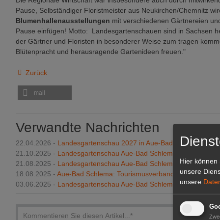
Die Regionale Wirtschaft war insbesondere auch durch mitwirken
Pause, Selbständiger Floristmeister aus Neukirchen/Chemnitz wi
Blumenhallenausstellungen
mit verschiedenen Gärtnereien und
Pause einfügen! Motto: Landesgartenschauen sind in Sachsen h
der Gärtner und Floristen in besonderer Weise zum tragen komme
Blütenpracht und herausragende Gartenideen freuen."
Zurück
mail
Verwandte Nachrichten
Dienst
22.04.2026 -
Landesgartenschau 2027 in Aue-Bad Schlema: Tagesk
21.10.2025 -
Landesgartenschau Aue-Bad Schlema: Startschuss 
Hier können 
21.08.2025 -
Landesgartenschau Aue-Bad Schlema 2027: Spielpla
unsere Diens
18.08.2025 -
Aue-Bad Schlema: Tourismusverband und Landesga
unsere
Date
03.06.2025 -
Landesgartenschau Aue-Bad Schlema: Ein Blick hint
Goo
Zwe