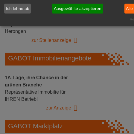
Ich lehne ab
Ausgewählte akzeptieren
Alle
Gärtnerei Hanns
Mitarbeiter (m/w/d) für unsere
Rea
Logistikhalle
Herongen
zur Stellenanzeige
GABOT Immobilienangebote
1A-Lage, ihre Chance in der
grünen Branche
Repräsentative Immobilie für
IHREN Betrieb!
zur Anzeige
GABOT Marktplatz