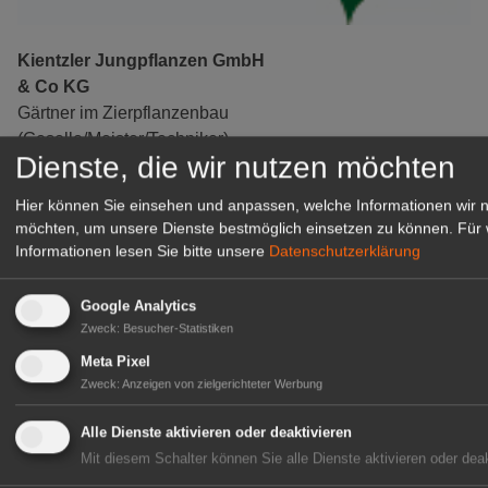
Kientzler Jungpflanzen GmbH
& Co KG
Gärtner im Zierpflanzenbau
(Geselle/Meister/Techniker)
Dienste, die wir nutzen möchten
(m/w/d)
Gensingen
Hier können Sie einsehen und anpassen, welche Informationen wir 
zur Stellenanzeige
möchten, um unsere Dienste bestmöglich einsetzen zu können.
Für 
Informationen lesen Sie bitte unsere
Datenschutzerklärung
Google Analytics
Zweck
:
Besucher-Statistiken
Meta Pixel
Zweck
:
Anzeigen von zielgerichteter Werbung
Alle Dienste aktivieren oder deaktivieren
Mit diesem Schalter können Sie alle Dienste aktivieren oder deak