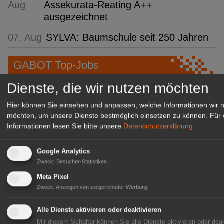
Aug
Assekurata-Reating A++
ausgezeichnet
07. Aug
SYLVA: Baumschule seit 250 Jahren
GABOT Top-Jobs
Dienste, die wir nutzen möchten
Hier können Sie einsehen und anpassen, welche Informationen wir 
möchten, um unsere Dienste bestmöglich einsetzen zu können.
Für 
Informationen lesen Sie bitte unsere
Datenschutzerklärung
Google Analytics
Zweck
:
Besucher-Statistiken
Meta Pixel
Kientzler Jungpflanzen GmbH
Zweck
:
Anzeigen von zielgerichteter Werbung
& Co KG
Alle Dienste aktivieren oder deaktivieren
Gärtner im Zierpflanzenbau
Mit diesem Schalter können Sie alle Dienste aktivieren oder deak
(Geselle/Meister/Techniker)