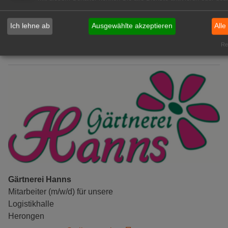
(m/w/d)
Gensingen
Ich lehne ab
Ausgewählte akzeptieren
Alle
zur Stellenanzeige
Rea
Gärtnerei Hanns
Mitarbeiter (m/w/d) für unsere
Logistikhalle
Herongen