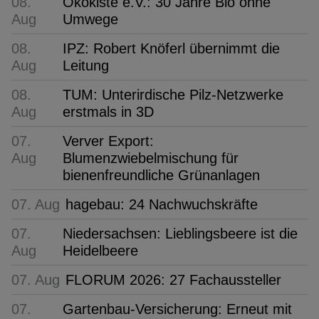
08.
Ökokiste e.V.: 30 Jahre Bio ohne
Aug
Umwege
08.
IPZ: Robert Knöferl übernimmt die
Aug
Leitung
08.
TUM: Unterirdische Pilz-Netzwerke
Aug
erstmals in 3D
07.
Verver Export:
Aug
Blumenzwiebelmischung für
bienenfreundliche Grünanlagen
07. Aug
hagebau: 24 Nachwuchskräfte
07.
Niedersachsen: Lieblingsbeere ist die
Aug
Heidelbeere
07. Aug
FLORUM 2026: 27 Fachaussteller
07.
Gartenbau-Versicherung: Erneut mit