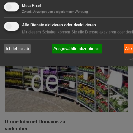
zur Anzeige
Meta Pixel
Zweck
:
Anzeigen von zielgerichteter Werbung
GABOT Marktplatz
Alle Dienste aktivieren oder deaktivieren
Mit diesem Schalter können Sie alle Dienste aktivieren oder deak
Ich lehne ab
Ausgewählte akzeptieren
Alle
Rea
Grüne Internet-Domains zu
verkaufen!