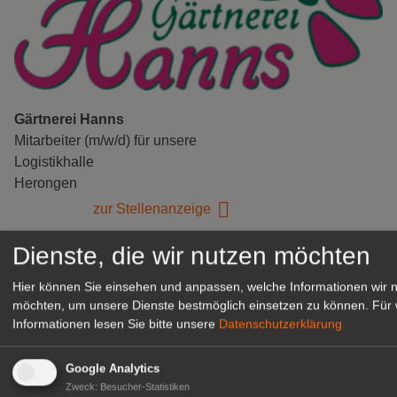
Gärtnerei Hanns
Mitarbeiter (m/w/d) für unsere
Logistikhalle
Herongen
zur Stellenanzeige
Dienste, die wir nutzen möchten
GABOT Immobilienangebote
Hier können Sie einsehen und anpassen, welche Informationen wir 
möchten, um unsere Dienste bestmöglich einsetzen zu können.
Für 
1A-Lage, ihre Chance in der
Informationen lesen Sie bitte unsere
Datenschutzerklärung
grünen Branche
Repräsentative Immobilie für
Google Analytics
IHREN Betrieb!
Zweck
:
Besucher-Statistiken