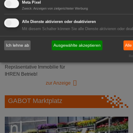
Meta Pixel
Herongen
Zweck
:
Anzeigen von zielgerichteter Werbung
zur Stellenanzeige
Alle Dienste aktivieren oder deaktivieren
Mit diesem Schalter können Sie alle Dienste aktivieren oder deak
GABOT Immobilienangebote
Ich lehne ab
Ausgewählte akzeptieren
Alle
1A-Lage, ihre Chance in der
Rea
grünen Branche
Repräsentative Immobilie für
IHREN Betrieb!
zur Anzeige
GABOT Marktplatz