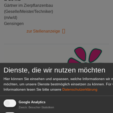
Gärtner im Zierpflanzenbau
(Geselle/Meister/Techniker)
(m/w/d)
Gensingen
zur Stellenanzeige
Dienste, die wir nutzen möchten
Hier können Sie einsehen und anpassen, welche Informationen wir 
möchten, um unsere Dienste bestmöglich einsetzen zu können.
Für 
Informationen lesen Sie bitte unsere
Datenschutzerklärung
Gärtnerei Hanns
Google Analytics
Mitarbeiter (m/w/d) für unsere
Zweck
:
Besucher-Statistiken
Logistikhalle