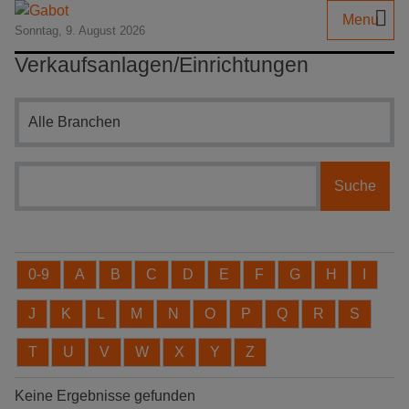
Menu
Sonntag, 9. August 2026
Verkaufsanlagen/Einrichtungen
Branchensuche
0-9
A
B
C
D
E
F
G
H
I
J
K
L
M
N
O
P
Q
R
S
T
U
V
W
X
Y
Z
Keine Ergebnisse gefunden