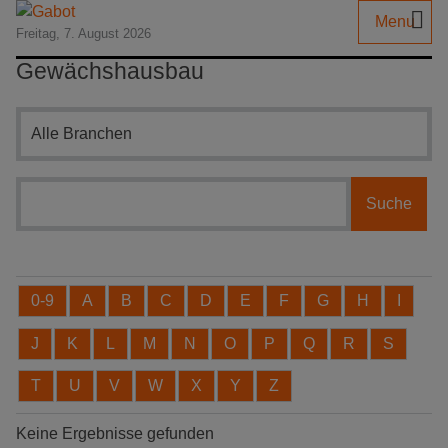
Menu
Freitag, 7. August 2026
Gewächshausbau
Branchensuche
0-9
A
B
C
D
E
F
G
H
I
J
K
L
M
N
O
P
Q
R
S
T
U
V
W
X
Y
Z
Keine Ergebnisse gefunden