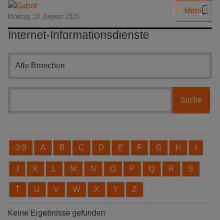
Menu
Montag, 10. August 2026
Internet-Informationsdienste
Branchensuche
0-9
A
B
C
D
E
F
G
H
I
J
K
L
M
N
O
P
Q
R
S
T
U
V
W
X
Y
Z
Keine Ergebnisse gefunden