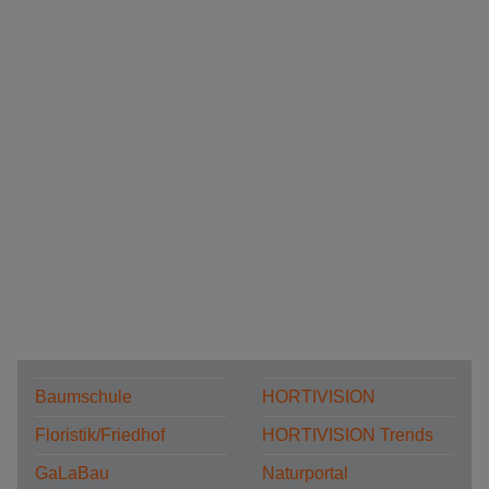
Baumschule
HORTIVISION
Floristik/Friedhof
HORTIVISION Trends
GaLaBau
Naturportal