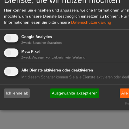
Dienste, die wir nutzen möchten
Hier können Sie einsehen und anpassen, welche Informationen wir 
möchten, um unsere Dienste bestmöglich einsetzen zu können.
Für 
Informationen lesen Sie bitte unsere
Datenschutzerklärung
Google Analytics
Zweck
:
Besucher-Statistiken
Meta Pixel
Zweck
:
Anzeigen von zielgerichteter Werbung
Alle Dienste aktivieren oder deaktivieren
Mit diesem Schalter können Sie alle Dienste aktivieren oder deak
Ich lehne ab
Ausgewählte akzeptieren
Alle
Rea