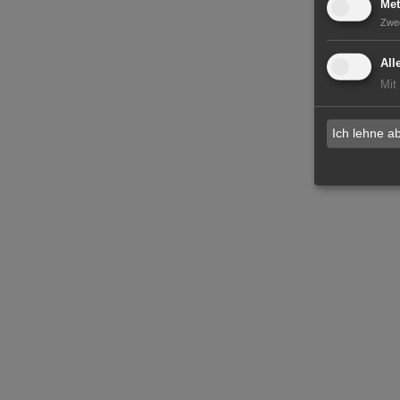
Met
Zwe
All
Mit
Ich lehne a