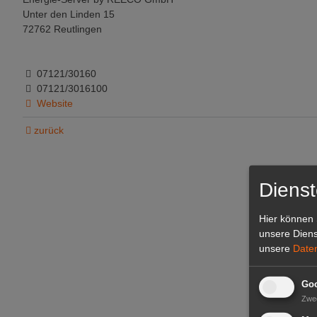
Unter den Linden 15
72762 Reutlingen
07121/30160
07121/3016100
Website
zurück
Dienst
Hier können 
unsere Diens
unsere
Date
Goo
Zwe