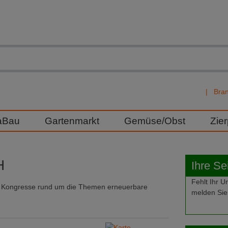
Bra
aBau
Gartenmarkt
Gemüse/Obst
Zie
H
Ihre Se
Fehlt Ihr
d Kongresse rund um die Themen erneuerbare
melden Sie 