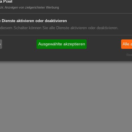
a Pixel
ck
:
Anzeigen von zielgerichteter Werbung
e Dienste aktivieren oder deaktivieren
 diesem Schalter können Sie alle Dienste aktivieren oder deaktivieren.
b
Ausgewählte akzeptieren
Alle 
Real