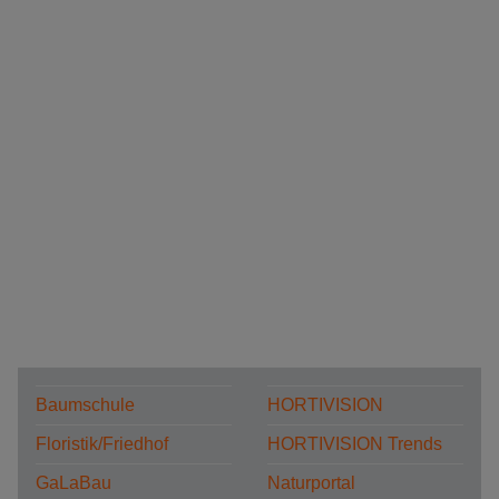
Baumschule
HORTIVISION
Floristik/Friedhof
HORTIVISION Trends
GaLaBau
Naturportal