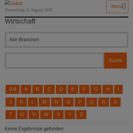
Menu
Donnerstag, 6. August 2026
Wirtschaft
Branchensuche
0-9
A
B
C
D
E
F
G
H
I
J
K
L
M
N
O
P
Q
R
S
T
U
V
W
X
Y
Z
Keine Ergebnisse gefunden