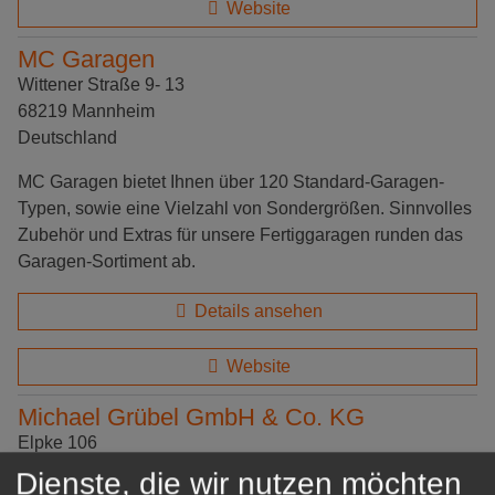
Website
MC Garagen
Wittener Straße 9- 13
68219 Mannheim
Deutschland
MC Garagen bietet Ihnen über 120 Standard-Garagen-
Typen, sowie eine Vielzahl von Sondergrößen. Sinnvolles
Zubehör und Extras für unsere Fertiggaragen runden das
Garagen-Sortiment ab.
Details ansehen
Website
Michael Grübel GmbH & Co. KG
Elpke 106
33605 Bielefeld
Dienste, die wir nutzen möchten