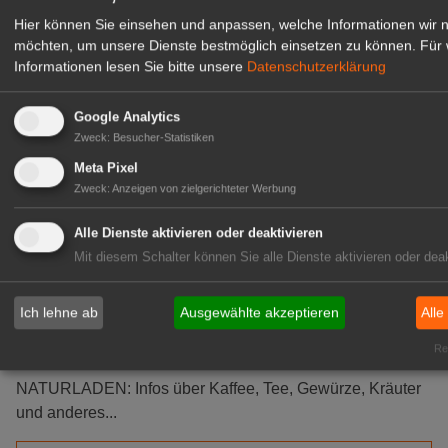
Deutschland
Hier können Sie einsehen und anpassen, welche Informationen wir 
Trocknungsfachbetrieb Michael Grübel GmbH & Co. KG
möchten, um unsere Dienste bestmöglich einsetzen zu können.
Für 
zählt zum dienstleistenden Handwerk und verfügt über
Informationen lesen Sie bitte unsere
Datenschutzerklärung
mehr als 25 Jahre Branchenerfahrung in der
Wasserschadensanierung, Bautrocknung und
Google Analytics
Raumentfeuchtung.
Zweck
:
Besucher-Statistiken
Meta Pixel
Details ansehen
Zweck
:
Anzeigen von zielgerichteter Werbung
Website
Alle Dienste aktivieren oder deaktivieren
Mit diesem Schalter können Sie alle Dienste aktivieren oder deak
NATURLADEN
Stationsstr. 1
Ich lehne ab
Ausgewählte akzeptieren
Alle
9014 St. Gallen
Schweiz
Rea
NATURLADEN: Infos über Kaffee, Tee, Gewürze, Kräuter
und anderes...