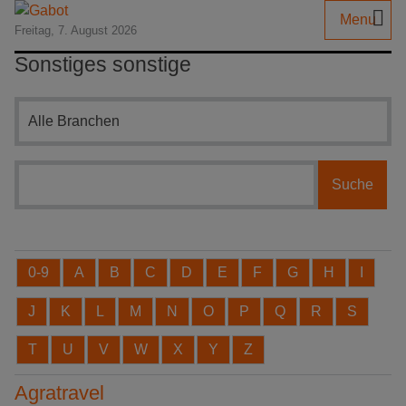
Menu
Freitag, 7. August 2026
Sonstiges sonstige
Branchensuche
0-9
A
B
C
D
E
F
G
H
I
J
K
L
M
N
O
P
Q
R
S
T
U
V
W
X
Y
Z
Agratravel