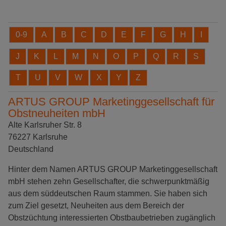
0-9
A
B
C
D
E
F
G
H
I
J
K
L
M
N
O
P
Q
R
S
T
U
V
W
X
Y
Z
ARTUS GROUP Marketinggesellschaft für
Obstneuheiten mbH
Alte Karlsruher Str. 8
76227 Karlsruhe
Deutschland
Hinter dem Namen ARTUS GROUP Marketinggesellschaft
mbH stehen zehn Gesellschafter, die schwerpunktmäßig
aus dem süddeutschen Raum stammen. Sie haben sich
zum Ziel gesetzt, Neuheiten aus dem Bereich der
Obstzüchtung interessierten Obstbaubetrieben zugänglich