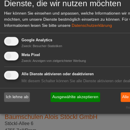
Dienste, die wir nutzen möchten
Website
Hier können Sie einsehen und anpassen, welche Informationen wir 
möchten, um unsere Dienste bestmöglich einsetzen zu können.
Für 
Baumschule und Gartenbaubetrieb
Informationen lesen Sie bitte unsere
Datenschutzerklärung
Pflanzlust, Inh. Heinrich Niggemeyer
Niederelsunger Strasse 23
Google Analytics
34466 Wolfhagen
Zweck
:
Besucher-Statistiken
Deutschland
Meta Pixel
Zweck
:
Anzeigen von zielgerichteter Werbung
Baumschule und Gartenbaubetrieb Pflanzlust bietet
Obstgehöze in historischen und bewährten Sorten für
Alle Dienste aktivieren oder deaktivieren
Garten und Landschaft aus eigenem Bioland-Anbau.
Mit diesem Schalter können Sie alle Dienste aktivieren oder deak
Details ansehen
Ich lehne ab
Ausgewählte akzeptieren
Alle
Website
Rea
Baumschulen Alois Stöckl GmbH
Stöckl-Allee 6