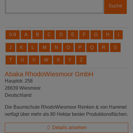
Branchensuche
0-9
A
B
C
D
E
F
G
H
I
J
K
L
M
N
O
P
Q
R
S
T
U
V
W
X
Y
Z
Abaka RhodoWiesmoor GmbH
Hauptstr. 258
26639 Wiesmoor
Deutschland
Die Baumschule RhodoWiesmoor Renken & von Hammel
verfügt über mehr als 80 Hektar bester Produktionsflächen.
Details ansehen