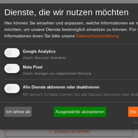
Details ansehen
Dienste, die wir nutzen möchten
Hier können Sie einsehen und anpassen, welche Informationen wir 
Website
möchten, um unsere Dienste bestmöglich einsetzen zu können.
Für 
Informationen lesen Sie bitte unsere
Datenschutzerklärung
Baumschul-Pflanzen-Center Schmitz
GmbH
Google Analytics
Baumschulweg 7
Zweck
:
Besucher-Statistiken
53909 Zülpich
Meta Pixel
Deutschland
Zweck
:
Anzeigen von zielgerichteter Werbung
Unser erfahrenes Gartenbau-Team unterstützt Sie gerne
bei der Planung und Gestaltung Ihrer Garten- und
Alle Dienste aktivieren oder deaktivieren
Außenanlagen. Gemeinsam mit Ihnen begutachten wir das
Mit diesem Schalter können Sie alle Dienste aktivieren oder deak
Gelände und erarbeiten einen detaillierten Gartenplan, in
welchem alle Flächen sorgfältig bezeichnet und
Ich lehne ab
Ausgewählte akzeptieren
Alle
aufeinander abgestimmt werden.
Rea
Details ansehen