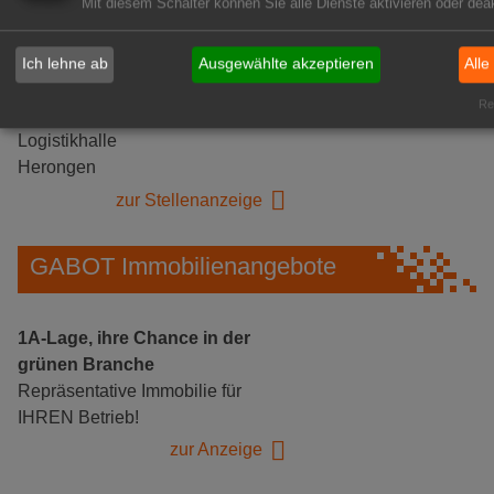
Mit diesem Schalter können Sie alle Dienste aktivieren oder deak
Ich lehne ab
Ausgewählte akzeptieren
Alle
Gärtnerei Hanns
Rea
Mitarbeiter (m/w/d) für unsere
Logistikhalle
Herongen
zur Stellenanzeige
GABOT Immobilienangebote
1A-Lage, ihre Chance in der
grünen Branche
Repräsentative Immobilie für
IHREN Betrieb!
zur Anzeige