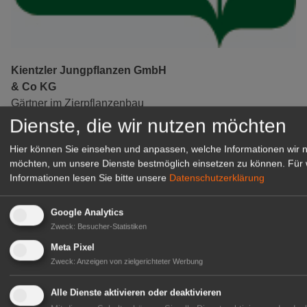
Kientzler Jungpflanzen GmbH
& Co KG
Gärtner im Zierpflanzenbau
(Geselle/Meister/Techniker)
Dienste, die wir nutzen möchten
(m/w/d)
Hier können Sie einsehen und anpassen, welche Informationen wir 
Gensingen
möchten, um unsere Dienste bestmöglich einsetzen zu können.
Für 
zur Stellenanzeige
Informationen lesen Sie bitte unsere
Datenschutzerklärung
Google Analytics
Zweck
:
Besucher-Statistiken
Meta Pixel
Zweck
:
Anzeigen von zielgerichteter Werbung
Alle Dienste aktivieren oder deaktivieren