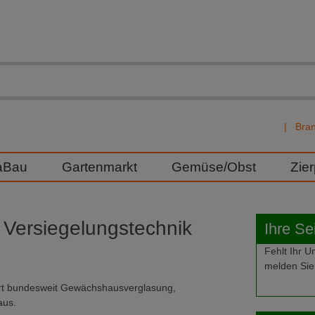
Bra
aBau
Gartenmarkt
Gemüse/Obst
Zie
Versiegelungstechnik
Ihre Se
Fehlt Ihr
melden Sie 
rt bundesweit Gewächshausverglasung,
aus.