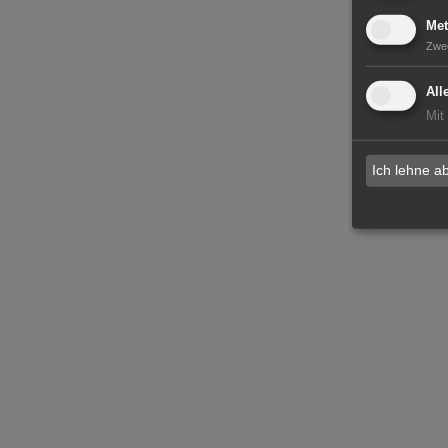
Met
Zwe
All
Mit
Ich lehne a