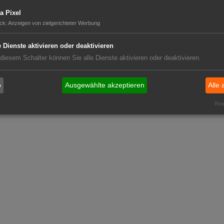
a Pixel
ck
:
Anzeigen von zielgerichteter Werbung
e Dienste aktivieren oder deaktivieren
 diesem Schalter können Sie alle Dienste aktivieren oder deaktivieren.
b
Ausgewählte akzeptieren
Alle 
Real