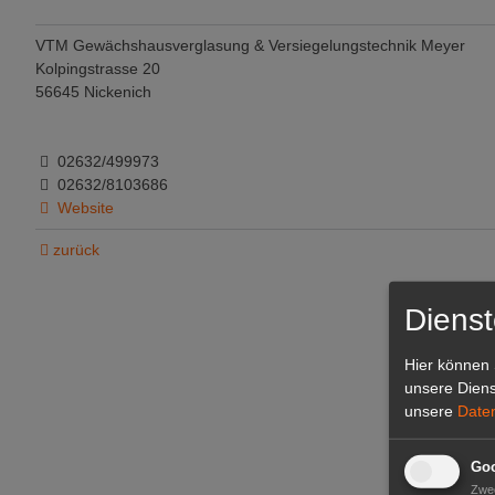
VTM Gewächshausverglasung & Versiegelungstechnik Meyer
Kolpingstrasse 20
56645 Nickenich
02632/499973
02632/8103686
Website
zurück
Dienst
Hier können 
unsere Diens
unsere
Date
Goo
Zwe