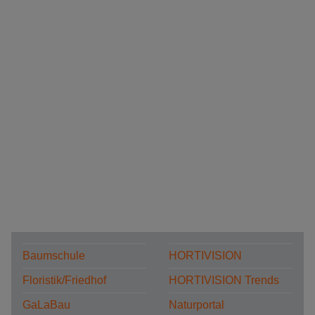
Baumschule
HORTIVISION
Floristik/Friedhof
HORTIVISION Trends
GaLaBau
Naturportal