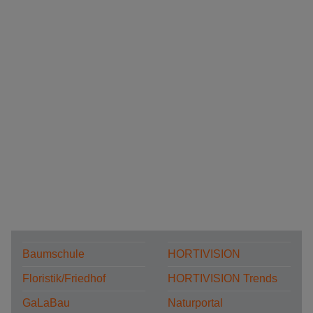
Baumschule
HORTIVISION
Floristik/Friedhof
HORTIVISION Trends
GaLaBau
Naturportal