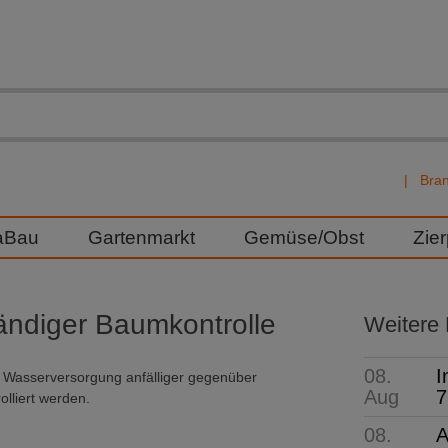
Bra
aBau
Gartenmarkt
Gemüse/Obst
Zie
ändiger Baumkontrolle
Weitere
08.
I
Wasserversorgung anfälliger gegenüber
Aug
7
lliert werden.
08.
A