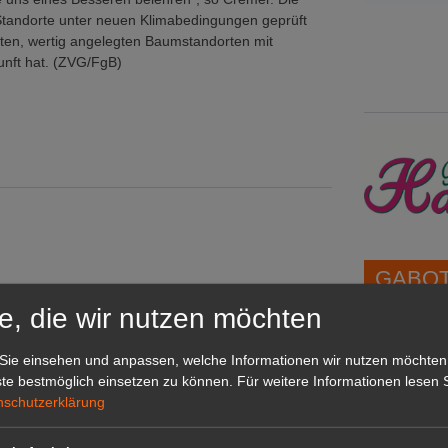
Standorte unter neuen Klimabedingungen geprüft
uten, wertig angelegten Baumstandorten mit
unft hat. (ZVG/FgB)
GABOT 
ionalität
e, die wir nutzen möchten
ganisationen
1A-Lage,
Sie einsehen und anpassen, welche Informationen wir nutzen möchten
grünen B
rdern
te bestmöglich einsetzen zu können.
Für weitere Informationen lesen S
Repräsent
nschutzerklärung
IHREN Be
unkt