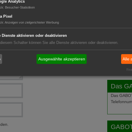
gle Analytics
ck
:
Besucher-Statistiken
GABOT 
a Pixel
ume
ck
:
Anzeigen von zielgerichteter Werbung
e Dienste aktivieren oder deaktivieren
 diesem Schalter können Sie alle Dienste aktivieren oder deaktivieren.
b
Ausgewählte akzeptieren
Alle 
Real
Das G
Das GABOT-
Telefonnum
nden.
GABOT