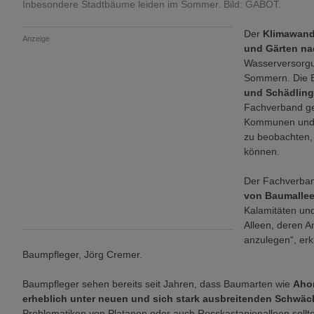
Inbesondere Stadtbäume leiden im Sommer. Bild: GABOT.
Der
Klimawande
Anzeige
und Gärten na
Wasserversorgun
Sommern. Die
und Schädlin
Fachverband gep
Kommunen und p
zu beobachten, 
können.
Der Fachverban
von Baumalle
Kalamitäten und
Alleen, deren A
anzulegen“, erk
Baumpfleger, Jörg Cremer.
Baumpfleger sehen bereits seit Jahren, dass Baumarten wie
Ahor
erheblich unter neuen und sich stark ausbreitenden Schwäc
Problematiken von Platanen oder auch Rosskastanienalleen sollt