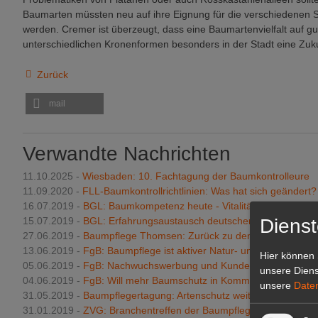
Baumarten müssten neu auf ihre Eignung für die verschiedenen 
werden. Cremer ist überzeugt, dass eine Baumartenvielfalt auf g
unterschiedlichen Kronenformen besonders in der Stadt eine Zuk
Zurück
mail
Verwandte Nachrichten
11.10.2025 -
Wiesbaden: 10. Fachtagung der Baumkontrolleure
11.09.2020 -
FLL-Baumkontrollrichtlinien: Was hat sich geändert?
16.07.2019 -
BGL: Baumkompetenz heute - Vitalität durch Profess
Dienst
15.07.2019 -
BGL: Erfahrungsaustausch deutscher Baumpflegeor
27.06.2019 -
Baumpflege Thomsen: Zurück zu den Wurzeln
13.06.2019 -
FgB: Baumpflege ist aktiver Natur- und Artenschutz
Hier können 
05.06.2019 -
FgB: Nachwuchswerbung und Kundeninformation fö
unsere Diens
04.06.2019 -
FgB: Will mehr Baumschutz in Kommunen
unsere
Date
31.05.2019 -
Baumpflegertagung: Artenschutz weiterhin Schwerp
31.01.2019 -
ZVG: Branchentreffen der Baumpfleger in Grünberg