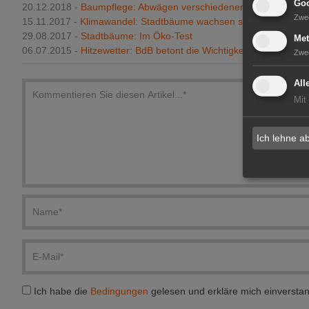
Goo
20.12.2018 -
Baumpflege: Abwägen verschiedener Interessen
Zwe
15.11.2017 -
Klimawandel: Stadtbäume wachsen schneller
29.08.2017 -
Stadtbäume: Im Öko-Test
Met
06.07.2015 -
Hitzewetter: BdB betont die Wichtigkeit der Stadtbä
Zwe
All
Mit
Ich lehne a
Ich habe die
Bedingungen
gelesen und erkläre mich einversta