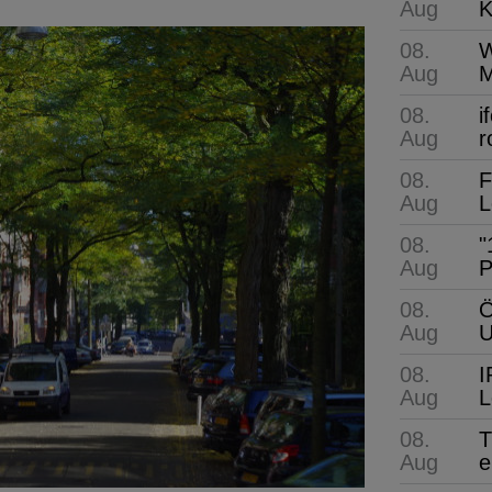
Aug
K
08.
W
Aug
M
08.
i
Aug
r
08.
F
Aug
L
08.
"
Aug
P
08.
Ö
Aug
08.
I
Aug
L
08.
T
Aug
e