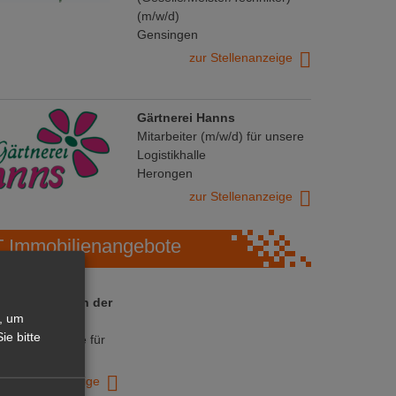
(m/w/d)
Gensingen
zur Stellenanzeige
Gärtnerei Hanns
Mitarbeiter (m/w/d) für unsere
Logistikhalle
Herongen
zur Stellenanzeige
Immobilienangebote
 ihre Chance in der
, um
ranche
ie bitte
ative Immobilie für
trieb!
zur Anzeige