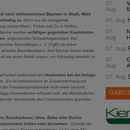
07.
V
Aug
f
l setzt einheimischen Bäumen in Stadt, Wald
07. Aug
chhaltig zu
. Nicht nur die mangelnde
g stresst Ahorn, Fichte und Co in heißen
07.
N
 Bäume werden
anfälliger gegenüber Krankheiten
Aug
H
gen
, sogenannten Schwächeparasiten. Der
rüfter Baumpfleger e. V. (FgB) rät daher
07. Aug
rivaten Baumbesitzern, ihre Bäume immer wieder
ob sie einen Befall zeigen, um frühzeitig handeln zu
07.
G
Aug
A
d fordert außerdem ein
Umdenken bei der Anlage
07. Aug
en
. „Es ist insbesondere im Zusammenhang mit
 der Feinstaubproblematik nicht mehr sinnvoll,
GABOT 
nlage Generationen erfreuen soll, wie Monokulturen
lärt der Vorsitzende des Fachverbandes geprüfter
n, Rosskastanie, Ulme, Birke oder Buche
heparasiten leiden oder absterben
. „Gerade die
e uns eines Besseren belehren“, so Cremer. Die